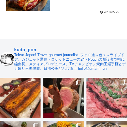
2018.05.25
kudo_pon
Tokyo Japan! Travel gourmet journalist. ファミ通→色々→ライブド
ア。ガジェット通信・ロケットニュース24・Pouchの創設者で初代
編集長。メディアプロデュース。TVチャンピオン焼肉王選手権とデ
カ盛り王準優勝。日清公認どん兵衛士 hello@umami.run