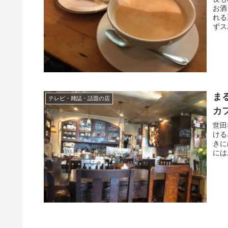
お酒
れる
ずス
ま
テレビ・雑誌・話題の店
カ
世田
ける
きに
には