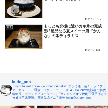
2015.07.17
もっとも究極に近いカキ氷の完成
和食
形 / 絶品なる夏スイーツ店『かん
な』の氷ティラミス
2015.06.09
kudo_pon
Tokyo Japan! Travel gourmet journalist. ファミ通→色々→ライブド
ア。ガジェット通信・ロケットニュース24・Pouchの創設者で初代
編集長。メディアプロデュース。TVチャンピオン焼肉王選手権とデ
カ盛り王準優勝。日清公認どん兵衛士 hello@umami.run