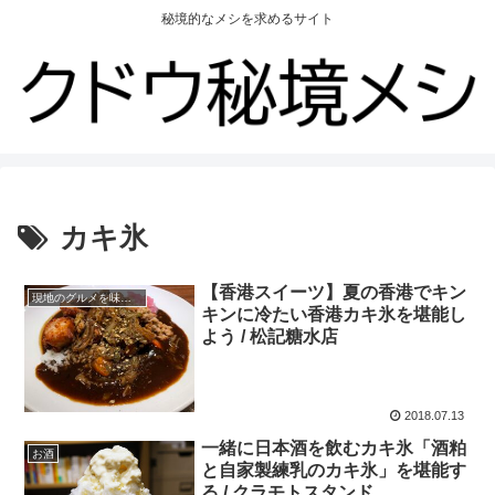
秘境的なメシを求めるサイト
カキ氷
【香港スイーツ】夏の香港でキン
現地のグルメを味わう
キンに冷たい香港カキ氷を堪能し
よう / 松記糖水店
2018.07.13
一緒に日本酒を飲むカキ氷「酒粕
お酒
と自家製練乳のカキ氷」を堪能す
る / クラモトスタンド