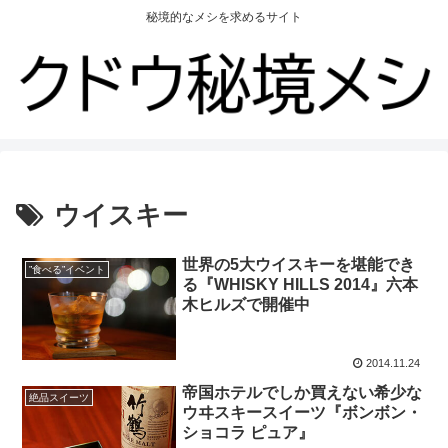
秘境的なメシを求めるサイト
ウイスキー
世界の5大ウイスキーを堪能でき
”食べる”イベント
る『WHISKY HILLS 2014』六本
木ヒルズで開催中
2014.11.24
帝国ホテルでしか買えない希少な
絶品スイーツ
ウヰスキースイーツ『ボンボン・
ショコラ ピュア』