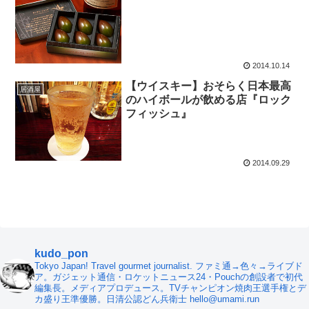
2014.10.14
【ウイスキー】おそらく日本最高
居酒屋
のハイボールが飲める店『ロック
フィッシュ』
2014.09.29
kudo_pon
Tokyo Japan! Travel gourmet journalist. ファミ通→色々→ライブド
ア。ガジェット通信・ロケットニュース24・Pouchの創設者で初代
編集長。メディアプロデュース。TVチャンピオン焼肉王選手権とデ
カ盛り王準優勝。日清公認どん兵衛士 hello@umami.run