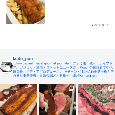
2014.09.27
kudo_pon
Tokyo Japan! Travel gourmet journalist. ファミ通→色々→ライブド
ア。ガジェット通信・ロケットニュース24・Pouchの創設者で初代
編集長。メディアプロデュース。TVチャンピオン焼肉王選手権とデ
カ盛り王準優勝。日清公認どん兵衛士 hello@umami.run