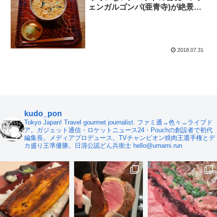
ェンガルゴンパ(亜青寺)が絶景す
ぎる件
2018.07.31
kudo_pon
Tokyo Japan! Travel gourmet journalist. ファミ通→色々→ライブド
ア。ガジェット通信・ロケットニュース24・Pouchの創設者で初代
編集長。メディアプロデュース。TVチャンピオン焼肉王選手権とデ
カ盛り王準優勝。日清公認どん兵衛士 hello@umami.run