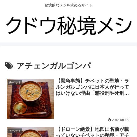
秘境的なメシを求めるサイト
アチェンガルゴンパ
【緊急事態】チベットの聖地・ラ
チベット
ルンガルゴンパに日本人が行って
はいけない理由「懲役刑や死刑に
なる可能性」
2018.08.13
【ドローン絶景】地図に名前が載
チベット
っていないチベットの秘境・アチ