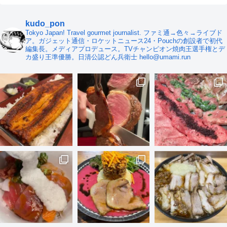
kudo_pon
Tokyo Japan! Travel gourmet journalist. ファミ通→色々→ライブド
ア。ガジェット通信・ロケットニュース24・Pouchの創設者で初代
編集長。メディアプロデュース。TVチャンピオン焼肉王選手権とデ
カ盛り王準優勝。日清公認どん兵衛士 hello@umami.run