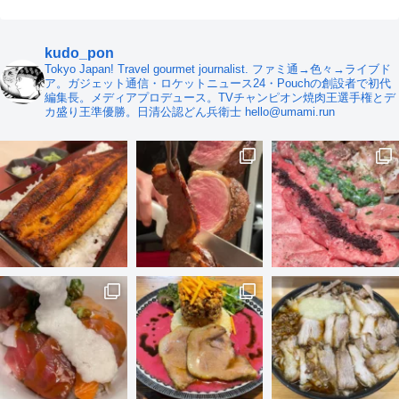
kudo_pon
Tokyo Japan! Travel gourmet journalist. ファミ通→色々→ライブド
ア。ガジェット通信・ロケットニュース24・Pouchの創設者で初代
編集長。メディアプロデュース。TVチャンピオン焼肉王選手権とデ
カ盛り王準優勝。日清公認どん兵衛士 hello@umami.run