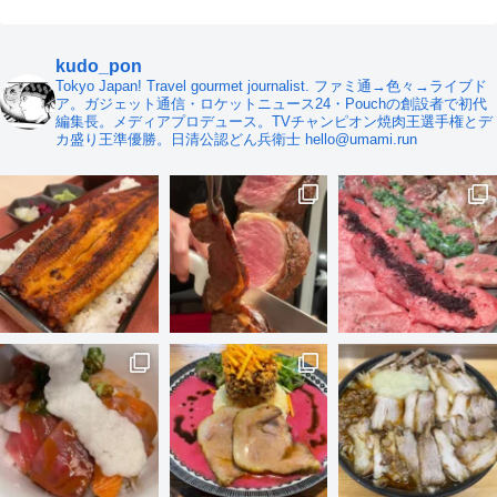
kudo_pon
Tokyo Japan! Travel gourmet journalist. ファミ通→色々→ライブド
ア。ガジェット通信・ロケットニュース24・Pouchの創設者で初代
編集長。メディアプロデュース。TVチャンピオン焼肉王選手権とデ
カ盛り王準優勝。日清公認どん兵衛士 hello@umami.run