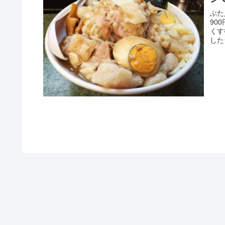
ぶた
90
くす
した