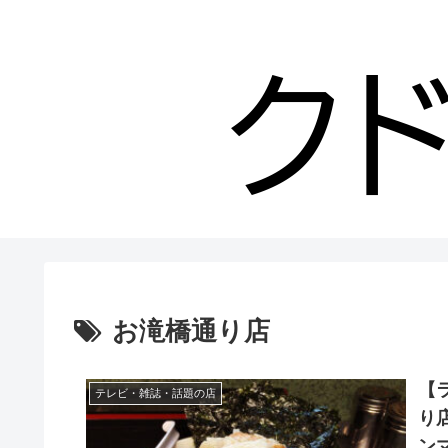
お滝橋通り店
【
テレビ・雑誌・話題の店
り店
ン