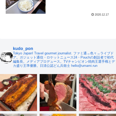
目せよ
2020.12.17
kudo_pon
Tokyo Japan! Travel gourmet journalist. ファミ通→色々→ライブド
ア。ガジェット通信・ロケットニュース24・Pouchの創設者で初代
編集長。メディアプロデュース。TVチャンピオン焼肉王選手権とデ
カ盛り王準優勝。日清公認どん兵衛士 hello@umami.run