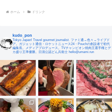
ホーム
ドリンク
kudo_pon
Tokyo Japan! Travel gourmet journalist. ファミ通→色々→ライブド
ア。ガジェット通信・ロケットニュース24・Pouchの創設者で初代
編集長。メディアプロデュース。TVチャンピオン焼肉王選手権とデ
カ盛り王準優勝。日清公認どん兵衛士 hello@umami.run