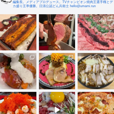
編集長。メディアプロデュース。TVチャンピオン焼肉王選手権とデ
カ盛り王準優勝。日清公認どん兵衛士 hello@umami.run