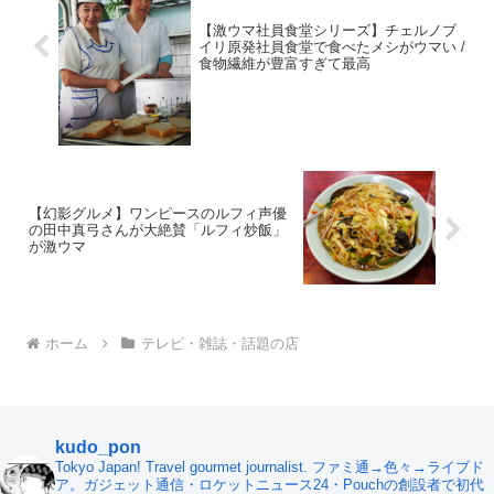
【激ウマ社員食堂シリーズ】チェルノブ
イリ原発社員食堂で食べたメシがウマい /
食物繊維が豊富すぎて最高
【幻影グルメ】ワンピースのルフィ声優
の田中真弓さんが大絶賛「ルフィ炒飯」
が激ウマ
ホーム
テレビ・雑誌・話題の店
kudo_pon
Tokyo Japan! Travel gourmet journalist. ファミ通→色々→ライブド
ア。ガジェット通信・ロケットニュース24・Pouchの創設者で初代