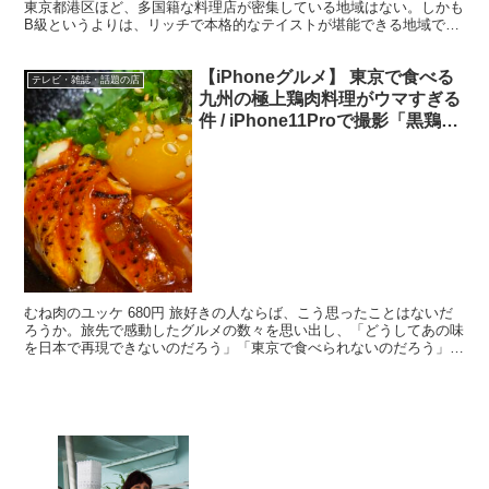
東京都港区ほど、多国籍な料理店が密集している地域はない。しかも
B級というよりは、リッチで本格的なテイストが堪能できる地域でも
ある。なかでもオススメしたいのが、南麻布と...
【iPhoneグルメ】 東京で食べる
テレビ・雑誌・話題の店
九州の極上鶏肉料理がウマすぎる
件 / iPhone11Proで撮影「黒鶏フ
ァニー」
むね肉のユッケ 680円 旅好きの人ならば、こう思ったことはないだ
ろうか。旅先で感動したグルメの数々を思い出し、「どうしてあの味
を日本で再現できないのだろう」「東京で食べられないのだろう」
と。九州地方の鶏肉料理は涙が出るほど美味しいが、それ...