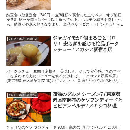
納豆食べ放題定食 740円 ・全8種類を実食した上でベストオブ納豆
を選出 納豆を毎日2パック以上食べている。ホルモン異常を恐れつつ
も、納豆が心底大好きなあまり、単品やサラダのトッピングはもちろ
ん、カレーや丼では米を納豆に置き換える。腸内に納...
ジャガイモが1個まるごとゴロ
テレビ・雑誌・話題の店
リ！ 安らぎを感じる絶品ポーク
シチュー / アカシア新宿本店
ポークシチュー 830円 豪快さ、美味しさ、そして安心感、そのすべ
てを兼ねそろえたシチューを食べたければ、「アカシア新宿本店」
(東京都新宿区新宿3-22-10)に行くといい。新宿という立地でありなが
ら、830円という低価格で、多めの量が注が...
孤独のグルメ シーズン7 / 東京都
テレビ・雑誌・話題の店
港区南麻布のケソフンディードと
ピピアンベルデ / メキシコ料理の
サルシータ
チョリソのケソ フンディード 900円 鶏肉のピピアンベルデ 1700円