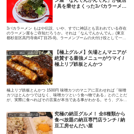
ン屋「なんでんかんでん」が復活
/ 具を乗せまくった3バカラーメン
が人気
3バカラーメン もはや伝説、いや、すでに神話とも言われている存在
のラーメン屋をご存知だろうか。それは「なんでんかんでん」(東京
都杉並区高円寺南4丁目25-9)。ラーメンブームの火付け役として一世
を風靡したが、いつの間にか消えていった。 ・復...
【極上グルメ】矢場とんマニアが
テレビ・雑誌・話題の店
絶賛する最強メニューがウマイ /
極上リブ鉄板とんかつ
極上リブ鉄板とんかつ 1500円 味噌カツのマニアに言わせれば「味噌
カツはとんかつではなく、味噌カツという食べ物である」とのことだ
が、実際に食べればその言葉が本当である事がわかる。そう、グルメ
な人たちから絶大な支持を得ている名古屋名物「矢場...
究極の納豆グルメ！ 全8種類から
テレビ・雑誌・話題の店
食べ放題の納豆専門店ランチ / 納
豆工房せんだい屋