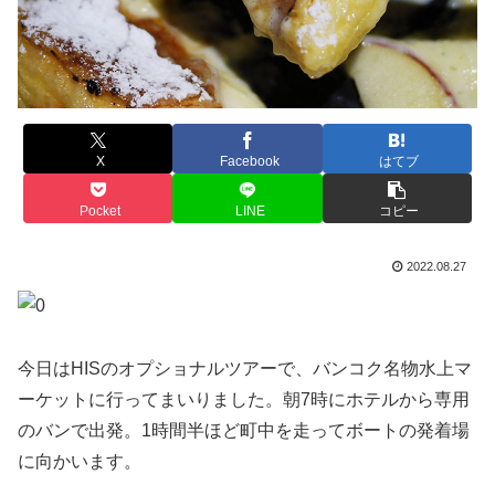
X
Facebook
はてブ
Pocket
LINE
コピー
2022.08.27
今日はHISのオプショナルツアーで、バンコク名物水上マ
ーケットに行ってまいりました。朝7時にホテルから専用
のバンで出発。1時間半ほど町中を走ってボートの発着場
に向かいます。