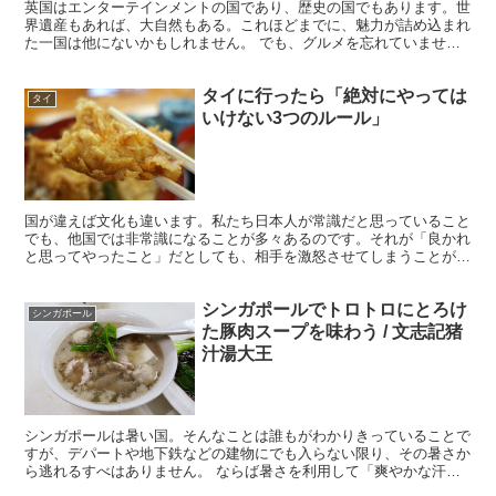
英国はエンターテインメントの国であり、歴史の国でもあります。世
界遺産もあれば、大自然もある。これほどまでに、魅力が詰め込まれ
た一国は他にないかもしれません。 でも、グルメを忘れていません
か？ 「グルメだけは期待できないよね～」なんて声も聞き...
タイに行ったら「絶対にやっては
タイ
いけない3つのルール」
国が違えば文化も違います。私たち日本人が常識だと思っていること
でも、他国では非常識になることが多々あるのです。それが「良かれ
と思ってやったこと」だとしても、相手を激怒させてしまうことがあ
ります。 ・意外にもやってしまう人が多い 今回は、東南...
シンガポールでトロトロにとろけ
シンガポール
た豚肉スープを味わう / 文志記猪
汁湯大王
シンガポールは暑い国。そんなことは誰もがわかりきっていることで
すが、デパートや地下鉄などの建物にでも入らない限り、その暑さか
ら逃れるすべはありません。 ならば暑さを利用して「爽やかな汗を
流そうじゃないか」ということで、野外で熱々の豚肉スープ...