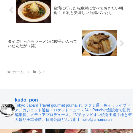
台湾に行ったら絶対に食べておきたい朝
食！ 豆乳と美味しい台湾パンたち
タイに行ったらラーメンに餃子が入って
いたんだが（笑）
ホーム
タイ
kudo_pon
Tokyo Japan! Travel gourmet journalist. ファミ通→色々→ライブド
ア。ガジェット通信・ロケットニュース24・Pouchの創設者で初代
編集長。メディアプロデュース。TVチャンピオン焼肉王選手権とデ
カ盛り王準優勝。日清公認どん兵衛士 hello@umami.run