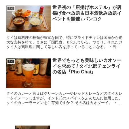
世界初の「唐揚げホステル」が唐
タイ
揚げ食べ放題＆日本酒飲み放題イ
ベントを開催 / バンコク
タイは鶏料理の種類が豊富な国で、特にフライドチキンは国民から絶
大な支持を得て、まさに「国民食」と化している。つまり、それだけ
タイ人は鶏料理に関して厳しい舌を持っていることになる。 ・日本
人が仕切っているカフェ＆ホステル そんなタイの首都バン...
世界でもっとも美味しいカオソー
タイ
イを求めて / タイ北部チェンライ
の名店『Pho Chai』
タイのカレーと言えばグリーンカレーやレッドカレーなどのタイカレ
ーをイメージしますが、インド式のスパイスをふんだんに使用した、
タイのカレーラーメンをご存知ですか？ その名はカオソーイ。 ・イ
ンド的なスパイスバランス もともとはミャンマーで発展...