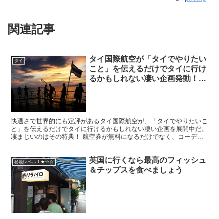
関連記事
タイ国際航空が「タイでやりたい
タイ
こと」を伝えるだけでタイに行け
るかもしれない凄い企画発動！
ヨーロッパにも行けるぞ(笑)
快適さで世界的にも定評があるタイ国際航空が、「タイでやりたいこ
と」を伝えるだけでタイに行けるかもしれない凄い企画を展開中だ。
凄まじいのはその特典！ 航空券が無料になるだけでなく、コーディ
ネーター手配、宿泊費、諸経費なども無料！ ノー負担！ ...
英国に行くなら最高のフィッシュ
秘境レベル１★☆☆
＆チップスを食べましょう