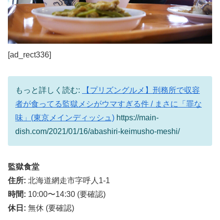
[ad_rect336]
もっと詳しく読む:
【プリズングルメ】刑務所で収容
者が食ってる監獄メシがウマすぎる件 / まさに「罪な
味」(東京メインディッシュ)
https://main-
dish.com/2021/01/16/abashiri-keimusho-meshi/
監獄食堂
住所:
北海道網走市字呼人1-1
時間:
10:00〜14:30 (要確認)
休日:
無休 (要確認)