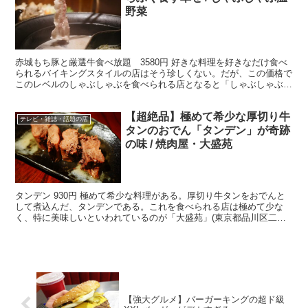
野菜
赤城もち豚と厳選牛食べ放題 3580円 好きな料理を好きなだけ食べ
られるバイキングスタイルの店はそう珍しくない。だが、この価格で
このレベルのしゃぶしゃぶを食べられる店となると「しゃぶしゃぶ温
野菜」をおいてほかにないだろう。全国にチェーン展開...
【超絶品】極めて希少な厚切り牛
テレビ・雑誌・話題の店
タンのおでん「タンデン」が奇跡
の味 / 焼肉屋・大盛苑
タンデン 930円 極めて希少な料理がある。厚切り牛タンをおでんと
して煮込んだ、タンデンである。これを食べられる店は極めて少な
く、特に美味しいといわれているのが「大盛苑」(東京都品川区二葉
1-16-17)のタンデンである。そもそも、ここでし...
【強大グルメ】バーガーキングの超ド級