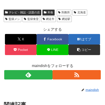
テレビ・雑誌・話題の店
和食
刑務所
北海道
監獄メシ
監獄食堂
網走市
網走駅
シェアする
X
Facebook
はてブ
Pocket
LINE
コピー
maindishをフォローする
maindish
関連記事