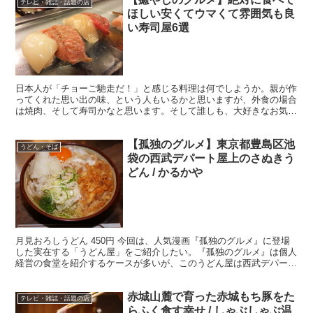
テレビ・雑誌・話題の店
ほしい安くてウマくて雰囲気も良
い寿司屋6選
日本人が「チョーご馳走だ！」と感じる料理は何でしようか。親が作
ってくれた思い出の味、という人もいるかと思いますが、外食の場合
は焼肉、そして寿司かなと思います。そして誰しも、大好きなお気に
入りの寿司屋があるものです。 ・安い寿司屋でもしっかり...
【孤独のグルメ】東京都豊島区池
うどん・そば
袋の西武デパート屋上のさぬきう
どん / かるかや
月見おろしうどん 450円 今回は、人気漫画『孤独のグルメ』に登場
した実在する「うどん屋」をご紹介したい。『孤独のグルメ』は個人
経営の食堂を紹介するケースが多いが、このうどん屋は西武デパート
の屋上にある店舗。 ・他店では体験できない しかし...
赤城山麓で育った赤城もち豚をた
テレビ・雑誌・話題の店
らふく食す幸せ / しゃぶしゃぶ温