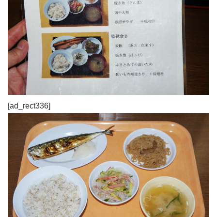
[ad_rect336]