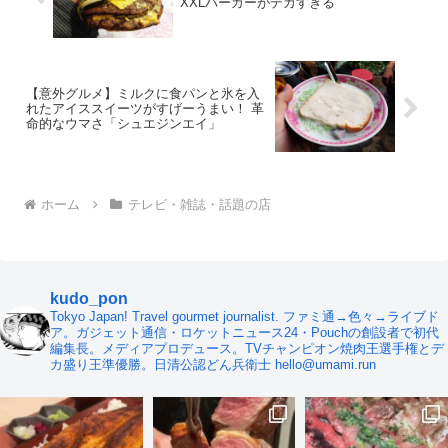
XXLバーガーがデカすぎる
【意外グルメ】ミルクに食パンと氷を入
れたアイススイーツがすげーうまい！ 革
命的なウマさ「シュエジンエイ」
ホーム
テレビ・雑誌・話題の店
kudo_pon
Tokyo Japan! Travel gourmet journalist. ファミ通→色々→ライブド
ア。ガジェット通信・ロケットニュース24・Pouchの創設者で初代
編集長。メディアプロデュース。TVチャンピオン焼肉王選手権とデ
カ盛り王準優勝。日清公認どん兵衛士 hello@umami.run