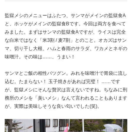
監獄メシのメニューはふたつ、サンマがメインの監獄食A
と、ホッケがメインの監獄食Bです。今回は両方を食べて
みました。まずはサンマの監獄食Aですが、ライスは完全
な白米ではなく「米3割 / 麦7割」とのこと。オカズはサン
マ、切り干し大根、ハムと春雨のサラダ、ワカメとネギの
味噌汁。その味は……、うまい！
サンマとご飯の相性バツグン。みれを味噌汁で胃袋に流し
込む。たまらない！ 玉子焼きがあれば完璧！ ……です
が、監獄メシにそんな贅沢は言えないですね。ちなみに刑
務所のメシを「臭いメシ」なんて言われることもあります
が、実際は美味しそうな良い匂いでした(笑)。