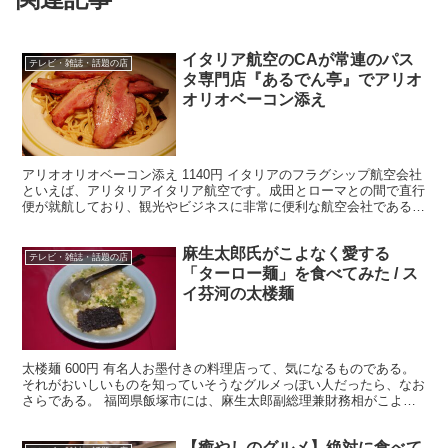
イタリア航空のCAが常連のパス
テレビ・雑誌・話題の店
タ専門店『あるでん亭』でアリオ
オリオベーコン添え
アリオオリオベーコン添え 1140円 イタリアのフラグシップ航空会社
といえば、アリタリアイタリア航空です。成田とローマとの間で直行
便が就航しており、観光やビジネスに非常に便利な航空会社である。
・イタリアを越えた味 そんなアリタリアイタリア...
麻生太郎氏がこよなく愛する
テレビ・雑誌・話題の店
「ターロー麺」を食べてみた / ス
イ芬河の太楼麺
太楼麺 600円 有名人お墨付きの料理店って、気になるものである。
それがおいしいものを知っていそうなグルメっぽい人だったら、なお
さらである。 福岡県飯塚市には、麻生太郎副総理兼財務相がこよな
く愛しているとウワサのラーメンが存在するらしい。あ...
【癒やしのグルメ】絶対に食べて