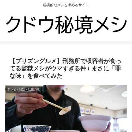
秘境的なメシを求めるサイト
【プリズングルメ】刑務所で収容者が食っ
てる監獄メシがウマすぎる件 / まさに「罪
な味」を食べてみた
テレビ・雑誌・話題の店