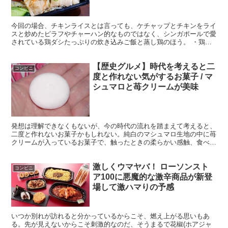
今回の場合、チキンライスとは言っても、ケチャップとチキンをライ
スと炒めたピラフやチャーハン的なものではなく、シンガポールで愛
されている鶏ダシたっぷりの炊き込みご飯と蒸し鶏のほう。 ・鶏ダ
シで炊きあげられた炊き込みご飯 シンガポールチキンライ...
【歴史グルメ】時代を考えると二
コンビニ
度と作れない気がするお菓子 / マ
シュマロと苺クリームが美味
発想は理解できなくもないが、今の時代の流れを踏まえて考えると、
二度と作れないお菓子かもしれない。純白のマシュマロ生地の中に苺
クリームが入っているお菓子で、触ったときの柔らかい感触、食べた
ときのモチモチ食感、噛んだときの苺クリームの甘さが楽し...
激しくウマヤバ！ ローソンスト
コンビニ
ア100に悪魔的な激辛商品が新登
場して激ハマりの予感
いつか別れが訪れると分かっているからこそ、燃え上がる思いもあ
る。先が見えないからこそ刺激的なのだ、そうまるで花椒(ホアジャ