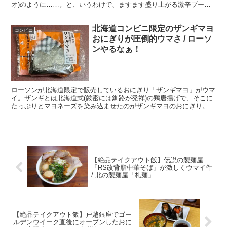
オ)のように……。と、いうわけで、ますます盛り上がる激辛ブーム
に心を弾ませている激辛好きのみなさん、こんにちは。 たぶ...
北海道コンビニ限定のザンギマヨ
コンビニ
おにぎりが圧倒的ウマさ / ローソ
ンやるなぁ！
ローソンが北海道限定で販売しているおにぎり「ザンギマヨ」がウマ
イ。ザンギとは北海道式(厳密には釧路が発祥)の鶏唐揚げで、そこに
たっぷりとマヨネーズを染み込ませたのがザンギマヨのおにぎり。
しかもこのおにぎり、北海道の米を使用しているので、北...
【絶品テイクアウト飯】伝説の製麺屋
「RS改背脂中華そば」が激しくウマイ件
/ 北の製麺屋「札麺」
【絶品テイクアウト飯】戸越銀座でゴー
ルデンウイーク直後にオープンしたおに