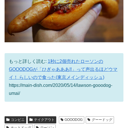
もっと詳しく読む:
1秒に2個売れたローソンの
GOOODOGが「ひぎゃあああ!!」って声出るほどウマ
イ！ らしいので食った(東京メインディッシュ)
https://main-dish.com/2020/05/14/lawson-gooodog-
umai/
コンビニ
テイクアウト
GOOODOG
グーードッグ
ホットドッグ
ローソン