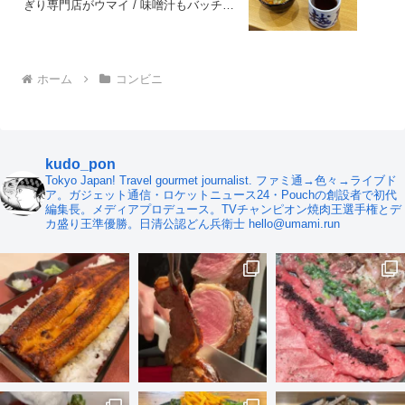
ぎり専門店がウマイ / 味噌汁もバッチリ
合うし！
ホーム
コンビニ
kudo_pon
Tokyo Japan! Travel gourmet journalist. ファミ通→色々→ライブド
ア。ガジェット通信・ロケットニュース24・Pouchの創設者で初代
編集長。メディアプロデュース。TVチャンピオン焼肉王選手権とデ
カ盛り王準優勝。日清公認どん兵衛士 hello@umami.run