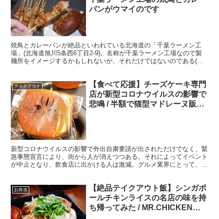
パンがウマイのです
焼鳥とカレーパンが絶品といわれている北海道の「千葉ラーメン工
場」(北海道旭川5条西6丁目2-9)。名称が千葉ラーメン工場なので製
麺所をイメージするかもしれないが、それだけではないのである(地
域住民によるとラーメンの麺もおいしいらしい)。 千...
【食べて応援】チーズケーキ専門
テイクアウト
店が新型コロナウイルスの影響で
悲鳴 / 半額で猫型マドレーヌ販売
中「すずとら菓子工房」
新型コロナウイルスの影響で外出自粛要請が出されただけでなく、緊
急事態宣言により、街から人が消えつつある。それによってイベント
が中止となり、飲食店に出かける人は激減。グルメ業界にとって、ま
さに死活問題な状況である。 ・大人のにゃドレーヌ半額と...
【絶品テイクアウト飯】シンガポ
お弁当
ールチキンライスの名店の味を持
ち帰ってみた / MR.CHICKEN鶏
飯店