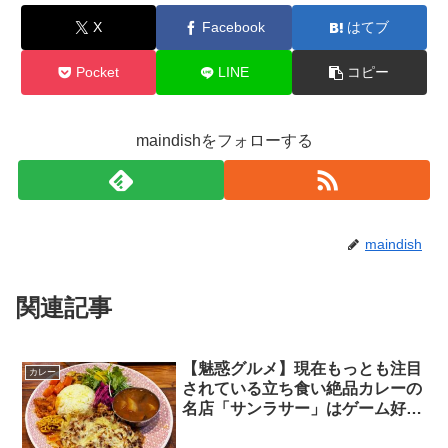
X
Facebook
はてブ
Pocket
LINE
コピー
maindishをフォローする
maindish
関連記事
【魅惑グルメ】現在もっとも注目
カレー
されている立ち食い絶品カレーの
名店「サンラサー」はゲーム好き
の聖地でもあった！