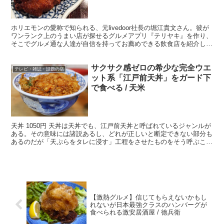
ホリエモンの愛称で知られる、元livedoor社長の堀江貴文さん。彼が
ワンランク上のうまい店が探せるグルメアプリ『テリヤキ』を作り、
そこでグルメ通な人達が自信を持ってお薦めできる飲食店を紹介して
います。 その『テリヤキ』掲載店をめぐる旅。今...
サクサク感ゼロの希少な完全ウエ
テレビ・雑誌・話題の店
ット系「江戸前天丼」をガード下
で食べる / 天米
天丼 1050円 天丼は天丼でも、江戸前天丼と呼ばれているジャンルが
ある。その意味には諸説あるし、どれが正しいと断定できない部分も
あるのだが「天ぷらをタレに浸す」工程をさせたものをそう呼ぶこと
がある。通常の天丼がタレをかけるのに対し、江戸前...
【激熱グルメ】信じてもらえないかもし
れないが日本最強クラスのハンバーグが
食べられる激安居酒屋 / 徳兵衛