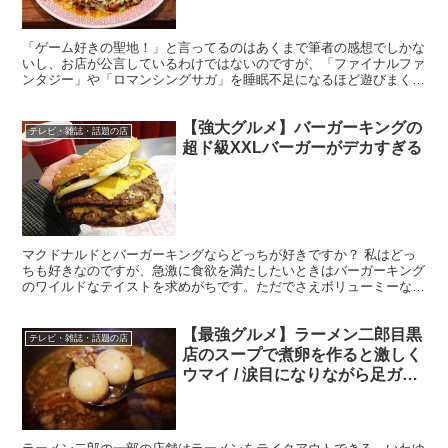
「ゲーム好きの聖地！」と言ってるのはあくまで筆者の感想でしかな
いし、お店が公言しているわけではないのですが、「ファイナルファ
ンタジー」や「ロマンシングサガ」を睡眠不足になるほど遊びまくっ
た世代には心に響くカレー屋さんを発見しました。 スタン...
【強大グルメ】バーガーキングの
テレビ・雑誌・話題の店
超ド級XXLバーガーがデカすぎる
マクドナルドとバーガーキングならどっちが好きですか？ 私はどっ
ちも好きなのですが、急激に食欲を満たしたいときはバーガーキング
のワイルドなテイストを求めがちです。ただでさえボリューミーなバ
ーガーキングですが、特にデカ盛りなハンバーガーがXXL...
【最強グルメ】ラーメン二郎目黒
テレビ・雑誌・話題の店
店のスープで煮卵を作ると激しく
ウマイ / 涙目になりながら足ガク
ガクさせるほど美味