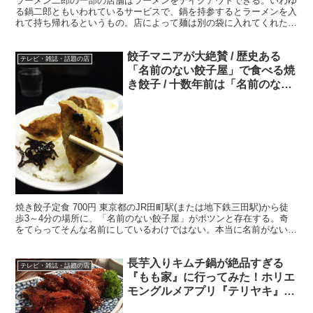
ラーメン二郎の一部の店舗はラーメンをテイクアウトできる。いわゆ
る鍋二郎ともいわれているサービスで、鍋を持参するとラーメンを入
れて持ち帰れるというもの。店によって麺は別の袋に入れてくれた
り、生麺を渡してくれたり、タッパにスープを入れてくれたり...
餃子マニアが大絶賛 / 歴史ある
テレビ・雑誌・話題の店
「名前のない餃子屋」で食べる焼
き餃子 / 十数年前は「名前のない
ラーメン屋」
焼き餃子定食 700円 東京都のJR田町駅(または地下鉄三田駅)から徒
歩3～4分の場所に、「名前のない餃子屋」がポツンと存在する。奇
をてらってそんな名前にしているわけではない。本当に名前がないの
で、客が便宜上「名前のない餃子屋」と呼んでいる...
長芋入りキムチ鍋が絶品すぎる
テレビ・雑誌・話題の店
『もも家』に行ってみた！ホリエ
モングルメアプリ『テリヤキ』掲
載店めぐり旅