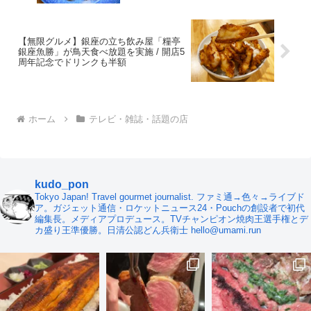
【無限グルメ】銀座の立ち飲み屋「糧亭
銀座魚勝」が鳥天食べ放題を実施 / 開店5
周年記念でドリンクも半額
ホーム
テレビ・雑誌・話題の店
kudo_pon
Tokyo Japan! Travel gourmet journalist. ファミ通→色々→ライブド
ア。ガジェット通信・ロケットニュース24・Pouchの創設者で初代
編集長。メディアプロデュース。TVチャンピオン焼肉王選手権とデ
カ盛り王準優勝。日清公認どん兵衛士 hello@umami.run