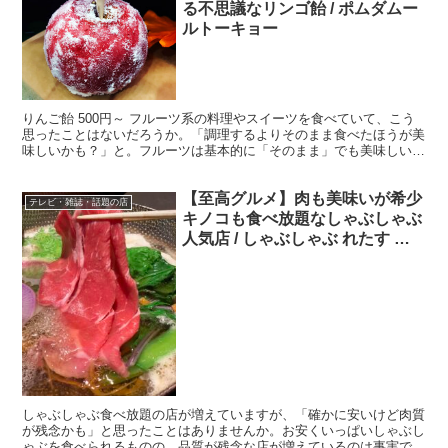
る不思議なリンゴ飴 / ポムダムー
ルトーキョー
りんご飴 500円～ フルーツ系の料理やスイーツを食べていて、こう
思ったことはないだろうか。「調理するよりそのまま食べたほうが美
味しいかも？」と。フルーツは基本的に「そのまま」でも美味しいも
のであり、事実、調理するよりもそのままが美味しい場...
【至高グルメ】肉も美味いが希少
テレビ・雑誌・話題の店
キノコも食べ放題なしゃぶしゃぶ
人気店 / しゃぶしゃぶ れたす 中
目黒本店
しゃぶしゃぶ食べ放題の店が増えていますが、「確かに安いけど肉質
が残念かも」と思ったことはありませんか。お安くいっぱいしゃぶし
ゃぶを食べられるものの、品質が残念な店が増えているのは事実で