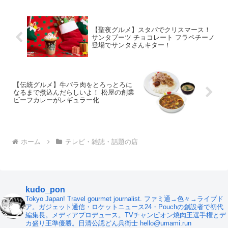
【聖夜グルメ】スタバでクリスマース！
サンタブーツ チョコレート フラペチーノ
登場でサンタさんキター！
【伝統グルメ】牛バラ肉をとろっとろに
なるまで煮込んだらしいよ！ 松屋の創業
ビーフカレーがレギュラー化
ホーム
テレビ・雑誌・話題の店
kudo_pon
Tokyo Japan! Travel gourmet journalist. ファミ通→色々→ライブド
ア。ガジェット通信・ロケットニュース24・Pouchの創設者で初代
編集長。メディアプロデュース。TVチャンピオン焼肉王選手権とデ
カ盛り王準優勝。日清公認どん兵衛士 hello@umami.run