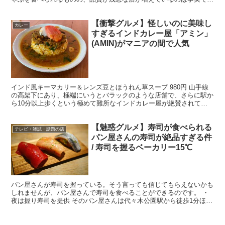
す。 ・間違いないしゃぶしゃぶ店 どうしても失敗したくな...
【衝撃グルメ】怪しいのに美味し
カレー
すぎるインドカレー屋「アミン」
(AMIN)がマニアの間で人気
インド風キーマカリー＆レンズ豆とほうれん草スープ 980円 山手線
の高架下にあり、極端にいうとバラックのような店舗で、さらに駅か
ら10分以上歩くという極めて難所なインドカレー屋が絶賛されてい
る。 ・店主がひとりで調理した特製インドカレー そ...
【魅惑グルメ】寿司が食べられる
テレビ・雑誌・話題の店
パン屋さんの寿司が絶品すぎる件
/ 寿司を握るベーカリー15℃
パン屋さんが寿司を握っている。そう言っても信じてもらえないかも
しれませんが、パン屋さんで寿司を食べることができるのです。 ・
夜は握り寿司を提供 そのパン屋さんは代々木公園駅から徒歩1分ほど
の場所にある「15℃」(東京都渋谷区富ヶ谷1-2-8...