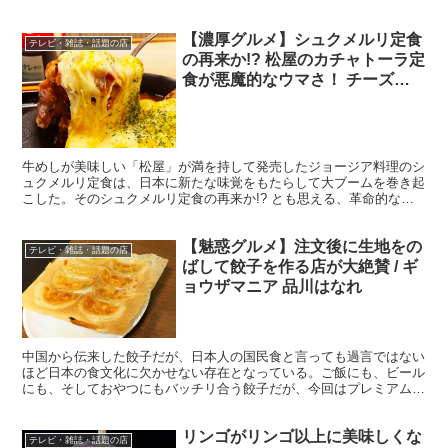
【濃厚グルメ】シュクメルリ定食
テレビ・雑誌・話題の店
の再来か!? 松屋のカチャトーラ定
食が悪魔的なウマさ！ チーズの
芳醇な薫りとコクがたまらない
牛めしが美味しい「松屋」が満を持して発売したジョージア料理のシ
ュクメルリ定食は、日本に新たな味覚をもたらして大ブームを巻き起
こした。そのシュクメルリ定食の再来か!? とも思える、革命的なメ
ニューが松屋で販売を開始した。 ・ガッツリと濃厚チー...
【魅惑グルメ】注文後に生地をの
テレビ・雑誌・話題の店
ばして餃子を作る店が大絶賛 / ギ
ョウザマニア 品川はなれ
中国から伝来した餃子だが、日本人の国民食と言っても過言ではない
ほど日本の食文化に欠かせない存在となっている。ご飯にも、ビール
にも、そしておやつにもバッチリ合う餃子だが、今回はプレミアムな
餃子を紹介したい。 ・最高のコンディションで餃子を提供...
リンゴがリンゴ以上に美味しくな
テレビ・雑誌・話題の店