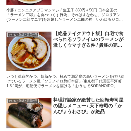
小豚 / ニンニクアブラマシマシ / 生玉子 850円＋50円 日本全国の
「ラーメン二郎」を食べつくす行為。それはすなわち、ジロリアン
(ラーメン二郎マニア)を超越したラーメン二郎の神、いわゆるジロリ
アンゴッドになる修行。ということで、この「...
【絶品テイクアウト飯】自宅で食
テレビ・雑誌・話題の店
べられるソラノイロのラーメンが
激しくウマすぎる件 / 煮豚の完成
度は尋常ではない
いつも革命的かつ、斬新かつ、極めて満足度の高いラーメンを作り続
けているラーメン屋「ソラノイロ麹町本店」(東京都千代田区平河町
1-3-10)が、宅配便でラーメンを届ける「おうちでSORANOIRO」を
開始。新型コロナウイルスの影響により外出自...
料理評論家が絶賛した回転寿司屋
テレビ・雑誌・話題の店
の隠しメニュー / 天下寿司の「か
んぴょうわさび」が絶品