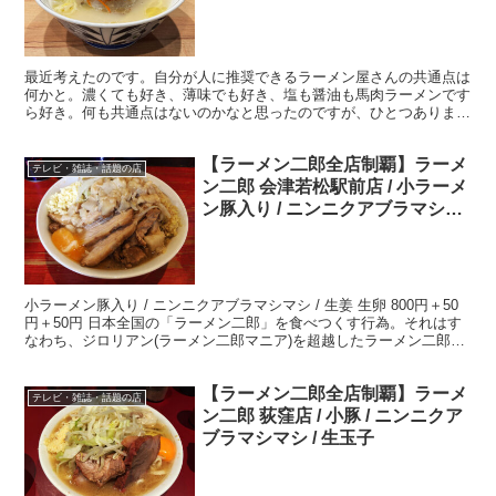
厚濃密風味絶佳
最近考えたのです。自分が人に推奨できるラーメン屋さんの共通点は
何かと。濃くても好き、薄味でも好き、塩も醤油も馬肉ラーメンです
ら好き。何も共通点はないのかなと思ったのですが、ひとつありまし
た。「丁寧」かどうかという点。 ・「丁寧」と「攻め」が...
【ラーメン二郎全店制覇】ラーメ
テレビ・雑誌・話題の店
ン二郎 会津若松駅前店 / 小ラーメ
ン豚入り / ニンニクアブラマシマ
シ / 生姜 生卵
小ラーメン豚入り / ニンニクアブラマシマシ / 生姜 生卵 800円＋50
円＋50円 日本全国の「ラーメン二郎」を食べつくす行為。それはす
なわち、ジロリアン(ラーメン二郎マニア)を超越したラーメン二郎の
神、いわゆるジロリアンゴッド。という...
【ラーメン二郎全店制覇】ラーメ
テレビ・雑誌・話題の店
ン二郎 荻窪店 / 小豚 / ニンニクア
ブラマシマシ / 生玉子