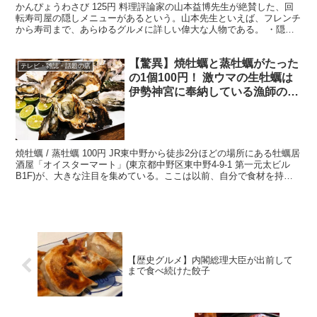
かんぴょうわさび 125円 料理評論家の山本益博先生が絶賛した、回
転寿司屋の隠しメニューがあるという。山本先生といえば、フレンチ
から寿司まで、あらゆるグルメに詳しい偉大な人物である。 ・隠し
メニューかんぴょうわさび そんな山本先生が絶賛した...
【驚異】焼牡蠣と蒸牡蠣がたった
テレビ・雑誌・話題の店
の1個100円！ 激ウマの生牡蠣は
伊勢神宮に奉納している漁師のも
の / オイスターマート
焼牡蠣 / 蒸牡蠣 100円 JR東中野から徒歩2分ほどの場所にある牡蠣居
酒屋「オイスターマート」(東京都中野区東中野4-9-1 第一元太ビル
B1F)が、大きな注目を集めている。ここは以前、自分で食材を持ち
込み調理することができるユニークな...
【歴史グルメ】内閣総理大臣が出前して
まで食べ続けた餃子