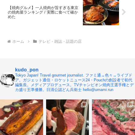
【焼肉グルメ】一人焼肉が旨すぎる東京
の焼肉屋ランキング / 実際に食べて確か
めた
ホーム
テレビ・雑誌・話題の店
kudo_pon
Tokyo Japan! Travel gourmet journalist. ファミ通→色々→ライブド
ア。ガジェット通信・ロケットニュース24・Pouchの創設者で初代
編集長。メディアプロデュース。TVチャンピオン焼肉王選手権とデ
カ盛り王準優勝。日清公認どん兵衛士 hello@umami.run