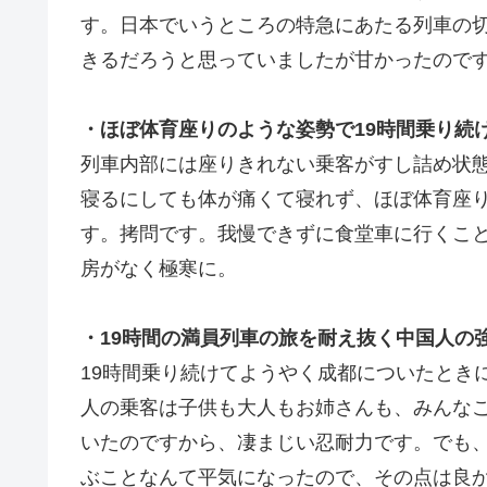
す。日本でいうところの特急にあたる列車の切
きるだろうと思っていましたが甘かったので
・ほぼ体育座りのような姿勢で19時間乗り続
列車内部には座りきれない乗客がすし詰め状
寝るにしても体が痛くて寝れず、ほぼ体育座り
す。拷問です。我慢できずに食堂車に行くこ
房がなく極寒に。
・19時間の満員列車の旅を耐え抜く中国人の
19時間乗り続けてようやく成都についたとき
人の乗客は子供も大人もお姉さんも、みんなこ
いたのですから、凄まじい忍耐力です。でも
ぶことなんて平気になったので、その点は良