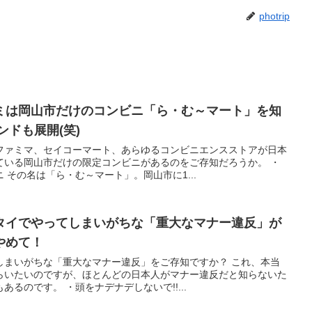
photrip
ミは岡山市だけのコンビニ「ら・む～マート」を知
ンドも展開(笑)
ファミマ、セイコーマート、あらゆるコンビニエンスストアが日本
ている岡山市だけの限定コンビニがあるのをご存知だろうか。 ・
 その名は「ら・む～マート」。岡山市に1...
タイでやってしまいがちな「重大なマナー違反」が
やめて！
しまいがちな「重大なマナー違反」をご存知ですか？ これ、本当
らいたいのですが、ほとんどの日本人がマナー違反だと知らないた
るのです。 ・頭をナデナデしないで!!...