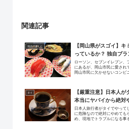
関連記事
【岡山県がスゴイ】キ
国内で楽しむ
っているか？ 独自ブラ
ローソン、セブンイレブン、
にあるが、岡山市民に愛され
岡山市民に欠かせないコンビニ
【厳重注意】日本人が
タイ
本当にヤバイから絶対
日本人旅行者がタイでやって
に危険なので絶対にやめても
め、現地でトラブルになる事もあ