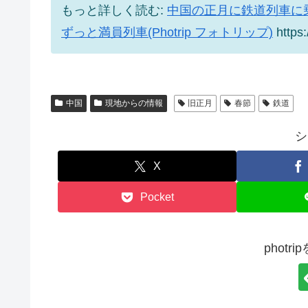
もっと詳しく読む:
中国の正月に鉄道列車に乗
ずっと満員列車(Photrip フォトリップ)
https:
中国
現地からの情報
旧正月
春節
鉄道
シ
X
Pocket
phot