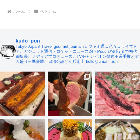
ホーム
ベトナム
kudo_pon
Tokyo Japan! Travel gourmet journalist. ファミ通→色々→ライブド
ア。ガジェット通信・ロケットニュース24・Pouchの創設者で初代
編集長。メディアプロデュース。TVチャンピオン焼肉王選手権とデ
カ盛り王準優勝。日清公認どん兵衛士 hello@umami.run