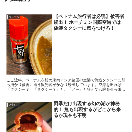
【ベトナム旅行者は必読】被害者
ベトナム
続出！ ホーチミン国際空港では
偽装タクシーに気をつけろ！
ここ近年、ベトナムを始め東南アジア諸国の空港で偽造タクシーに引
っ掛かり被害に遭う観光客がかなり続出しています。空港を出れば
「タクシー？」「タクシー？」と、「ノー」と答えても腕を引っ張っ
てまで勧誘してくるタクシー運転手がうじゃうじゃしています...
雨季だけ出現する幻の湖が神秘
ブラジル
的！ 魚も出現するがどこから来
るか現在も不明