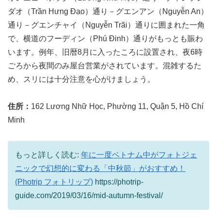
ダオ（Trần Hưng Đạo）通り－グエンアン（Nguyễn An）
通り－グエンチャイ（Nguyễn Trãi）通りに囲まれた一角
で、横道のフーディン（Phú Đinh）通りがもっとも賑わ
います。例年、旧暦8月に入ったころに設置され、夜6時
ごろから夜間のみ屋台営業がされています。混雑するた
め、スリには十分注意を心がけましょう。
住所：
162 Lương Nhữ Học, Phường 11, Quận 5, Hồ Chí
Minh
もっと詳しく読む:
年に一度ベトナム中がフォトジェ
ニックで幻想的に変わる「中秋節」がおすすめ！
(Photrip フォトリップ)
https://photrip-
guide.com/2019/03/16/mid-autumn-festival/