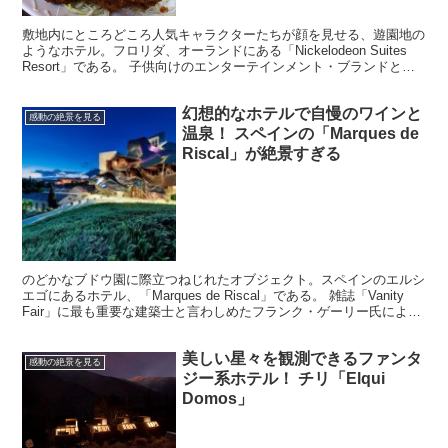
敷地内にところどころ人気キャラクターたちが顔を見せる、遊園地の
ようなホテル。フロリダ、オーランドにある「Nickelodeon Suites
Resort」である。 子供向けのエンターテインメント・ブランドとし
て世界中で人気の「NICKEL...
幻想的なホテルで自慢のワインと
感動の絶景を見る
温泉！ スペインの「Marques de
Riscal」が絶景すぎる
のどかなブドウ園に際立つねじれたオブジェクト。スペインのエルシ
エゴにあるホテル、「Marques de Riscal」である。 雑誌「Vanity
Fair」に最も重要な建築士と言わしめたフランク・ゲーリー氏によっ
て設計、構築されたこのホテ...
美しい星々を観測できるファンタ
感動の絶景を見る
ジー系ホテル！ チリ「Elqui
Domos」