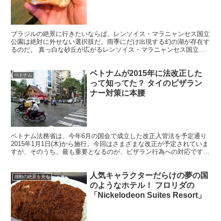
ブラジルの絶景に行きたいならば、レンソイス・マラニャンセス国立
公園は絶対に外せない選択肢だ。雨季にだけ出現する幻の湖が存在す
るのだ。 真っ白な砂丘が広がるレンソイス・マラニャンセス国立公
園。普段は砂だらけの砂丘が地平線が見えるほど広がってい...
ベトナムが2015年に法改正した
ベトナム
って知ってた？ タイのビザラン
ナー対策に本腰
ベトナム法務省は、今年6月の国会で成立した改正入管法を予定通り
2015年1月1日(木)から施行。今回はさまざまな改正が予定されていま
すが、そのうち、最も重要となるのが、ビザラン行為への対応です。
・ビザなし渡航の更新規制 ASEANでは、タ...
人気キャラクターだらけの夢の国
感動の絶景を見る
のようなホテル！ フロリダの
「Nickelodeon Suites Resort」