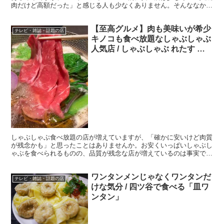
肉だけど高額だった」と感じる人も少なくありません。そんななか人
気なのが「焼肉ライク」(東京都港区新橋2-1...
【至高グルメ】肉も美味いが希少
テレビ・雑誌・話題の店
キノコも食べ放題なしゃぶしゃぶ
人気店 / しゃぶしゃぶ れたす 中
目黒本店
しゃぶしゃぶ食べ放題の店が増えていますが、「確かに安いけど肉質
が残念かも」と思ったことはありませんか。お安くいっぱいしゃぶし
ゃぶを食べられるものの、品質が残念な店が増えているのは事実で
す。 ・間違いないしゃぶしゃぶ店 どうしても失敗したくな...
ワンタンメンじゃなくワンタンだ
テレビ・雑誌・話題の店
けな気分 / 四ツ谷で食べる「皿ワ
ンタン」