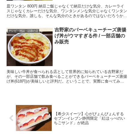
皿ワンタン 800円 納豆ご飯じゃなくて納豆だけな気分、カレーライ
スじゃなくカレーだけな気分、ワンタンメンな気分じゃなくワンタン
だけな気分。誰しも、そんな気分のときがあるのではないだろうか。
もしワンタンだけを食べたくなったら、東京都の中心部...
吉野家のバーベキューチーズ唐揚
テレビ・雑誌・話題の店
げ丼がウマすぎる件 / 一部店舗の
み販売
美味しい牛丼が食べられる店として世界的に知られている吉野家だ
が、その一部店舗で飲み食べることができるバーベキューチーズ唐揚
げ丼(618円)が美味しいと評判だ。ということで、実際に食べてみる
ことにした。 バーベキューチーズ唐揚げ丼が食べられる...
【希少スイーツ】心がぴょんぴょんする
セブン-イレブン静岡限定「紅ほっぺのい
ちごサンド」が絶品