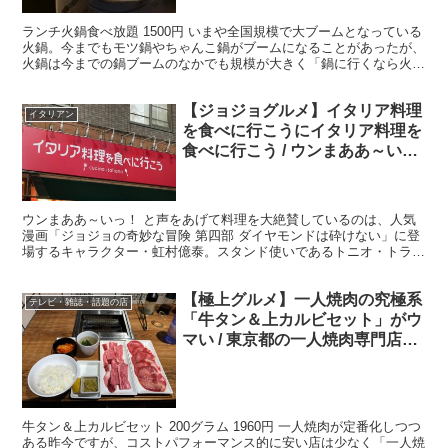
ランチ火鍋食べ放題 1500円 いまや全国規模で大ブームとなっている
火鍋。今までもモツ鍋やちゃんこ鍋がブームになることがあったが、
火鍋は今までの鍋ブームのなかでも規模が大きく「鍋に行くなら火
鍋」という状態となっている。 ・リーズナブルで超本...
【ジョジョグルメ】イタリア料理
イタリアン
を食べに行こうにイタリア料理を
食べに行こう / ウンまああ～い
っ！
ウンまああ～いっ！ と声をあげて料理を大絶賛しているのは、人気
漫画「ジョジョの奇妙な冒険 第四部 ダイヤモンドは砕けない」に登
場するキャラクター・虹村億泰。スタンド使いであるトニオ・トラサ
ルディーが経営するイタリアンレストラン「トラサルディ...
【極上グルメ】一人焼肉の究極系
テレビ・雑誌・話題の店
「牛タン＆上カルビセット」がウ
マい / 東京都の一人焼肉専門店ラ
イク
牛タン＆上カルビセット 200グラム 1960円 一人焼肉が定番化しつつ
ある昨今ですが、コストパフォーマンス的に安い店は少なく「一人焼