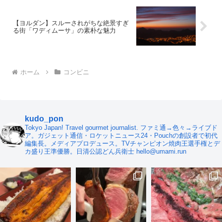
【ヨルダン】スルーされがちな絶景すぎ
る街「ワディムーサ」の素朴な魅力
ホーム
コンビニ
kudo_pon
Tokyo Japan! Travel gourmet journalist. ファミ通→色々→ライブド
ア。ガジェット通信・ロケットニュース24・Pouchの創設者で初代
編集長。メディアプロデュース。TVチャンピオン焼肉王選手権とデ
カ盛り王準優勝。日清公認どん兵衛士 hello@umami.run