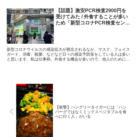
幸せがあるだろうか。 ・台湾グルメが堪能できる「東京豆...
【話題】激安PCR検査2900円を
テレビ・雑誌・話題の店
受けてみた / 外食することが多い
ため「新型コロナPCR検査センタ
ー新橋店」
新型コロナウイルスの感染拡大が懸念されるなか、マスク、フェイス
ガード、消毒、殺菌、などなど日々の感染予防策をしている人は多い
と思います。私は仕事柄、外食する機会が多いので、他人のために
も、自分のためにも、念のためPCR検査を受けてみることに...
【衝撃】ハングリータイガーには「ハン
バーグではなくミックスベジタブルを食
べに行く人」がいる