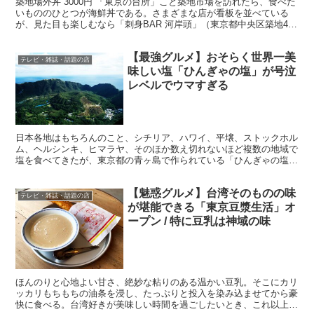
築地場外丼 3000円 「東京の台所」こと築地市場を訪れたら、食べた
いもののひとつが海鮮丼である。さまざまな店が看板を並べている
が、見た目も楽しむなら「刺身BAR 河岸頭」（東京都中央区築地4-
12-2）をおすすめしたい。
【最強グルメ】おそらく世界一美
テレビ・雑誌・話題の店
味しい塩「ひんぎゃの塩」が号泣
レベルでウマすぎる
日本各地はもちろんのこと、シチリア、ハワイ、平壌、ストックホル
ム、ヘルシンキ、ヒマラヤ、そのほか数え切れないほど複数の地域で
塩を食べてきたが、東京都の青ヶ島で作られている「ひんぎゃの塩」
の美味しさを超える塩に出会ったことがない。 ・島自体が...
【魅惑グルメ】台湾そのものの味
テレビ・雑誌・話題の店
が堪能できる「東京豆漿生活」オ
ープン / 特に豆乳は神域の味
ほんのりと心地よい甘さ、絶妙な粘りのある温かい豆乳。そこにカリ
ッカリもちもちの油条を浸し、たっぷりと投入を染み込ませてから豪
快に食べる。台湾好きが美味しい時間を過ごしたいとき、これ以上の