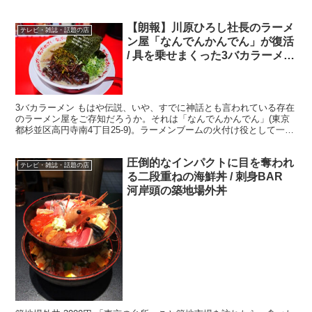
ニューが松屋で販売を開始した。 ・ガッツリと濃厚チー...
【朗報】川原ひろし社長のラーメ
テレビ・雑誌・話題の店
ン屋「なんでんかんでん」が復活
/ 具を乗せまくった3バカラーメン
が人気
3バカラーメン もはや伝説、いや、すでに神話とも言われている存在
のラーメン屋をご存知だろうか。それは「なんでんかんでん」(東京
都杉並区高円寺南4丁目25-9)。ラーメンブームの火付け役として一世
を風靡したが、いつの間にか消えていった。 ・復...
圧倒的なインパクトに目を奪われ
テレビ・雑誌・話題の店
る二段重ねの海鮮丼 / 刺身BAR
河岸頭の築地場外丼