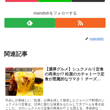
maindishをフォローする
maindish
関連記事
【濃厚グルメ】シュクメルリ定食
テレビ・雑誌・話題の店
の再来か!? 松屋のカチャトーラ定
食が悪魔的なウマさ！ チーズの
芳醇な薫りとコクがたまらない
牛めしが美味しい「松屋」が満を持して発売したジョージア料理のシ
ュクメルリ定食は、日本に新たな味覚をもたらして大ブームを巻き起
こした。そのシュクメルリ定食の再来か!? とも思える、革命的なメ