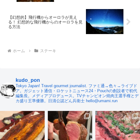
【幻想的】飛行機からオーロラが見え
る！ 幻想的な飛行機からのオーロラを見
る方法
ホーム
ステーキ
kudo_pon
Tokyo Japan! Travel gourmet journalist. ファミ通→色々→ライブド
ア。ガジェット通信・ロケットニュース24・Pouchの創設者で初代
編集長。メディアプロデュース。TVチャンピオン焼肉王選手権とデ
カ盛り王準優勝。日清公認どん兵衛士 hello@umami.run