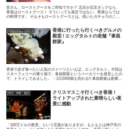
皆さん、ローストグースをご存知ですか？ 北京が北京ダックなら、
香港はローストグース！ そういっても過言ではない、香港ならでは
の料理です。 そもそもローストグースとは、焼いたガチョウのこ
と。日本では食卓にガチョウがあがる機会は少ないと思います...
香港に行ったら行くべきグルメの
現地のグルメを味わう
殿堂 / エッグタルトの老舗『泰昌
餅家』
香港で必ず食べたい人気のスイーツといえば、エッグタルト。今回は
スターフェリーの乗り場で、泰昌餅家というベーカリーを発見したの
で、トライしてみました。 ・1日2000個も売れる!! 泰昌餅家は創業
1945年の老舗ベーカリー。エッグタルトは1日...
クリスマスこそ行くべき香港！
観光・体験・施設
ライトアップされた素晴らしい夜
景に感動
「100万ドルの夜景」という言葉がありますが、もともとは神戸市の