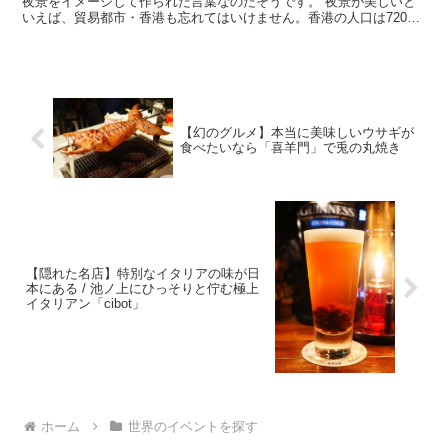
夜景をイメージして作られた言葉なのだそうです。 夜景が美しいと
いえば、貿易都市・香港も忘れてはいけません。香港の人口は720万
人。神戸市が150万人ですから、もしかすると、香港...
【幻のグルメ】本当に美味しいウサギが
食べたいなら「喜羊門」で兎の丸焼き
【隠れた名店】特別なイタリアの味が日
本にある / 池ノ上にひっそりと佇む極上
イタリアン「cibot」
ホーム
世界のイベントを探す