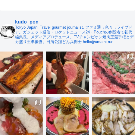
kudo_pon
Tokyo Japan! Travel gourmet journalist. ファミ通→色々→ライブド
ア。ガジェット通信・ロケットニュース24・Pouchの創設者で初代
編集長。メディアプロデュース。TVチャンピオン焼肉王選手権とデ
カ盛り王準優勝。日清公認どん兵衛士 hello@umami.run