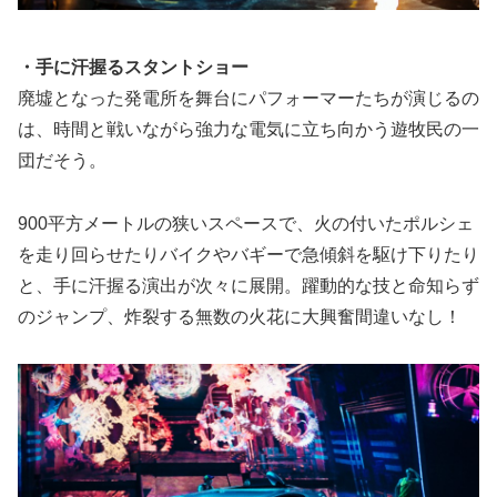
・手に汗握るスタントショー
廃墟となった発電所を舞台にパフォーマーたちが演じるの
は、時間と戦いながら強力な電気に立ち向かう遊牧民の一
団だそう。
900平方メートルの狭いスペースで、火の付いたポルシェ
を走り回らせたりバイクやバギーで急傾斜を駆け下りたり
と、手に汗握る演出が次々に展開。躍動的な技と命知らず
のジャンプ、炸裂する無数の火花に大興奮間違いなし！