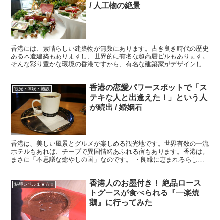
/ 人工物の絶景
香港には、素晴らしい建築物が無数にあります。古き良き時代の歴史
ある木造建築もありますし、世界的に有名な超高層ビルもあります。
そんな彩り豊かな環境の香港ですから、有名な建築家がデザインした
建物もたくさんあります。 ・心躍るデザイン そのひとつ...
香港の恋愛パワースポットで「ス
観光・体験・施設
テキな人と出逢えた！」という人
が続出 / 婚姻石
香港は、美しい風景とグルメが楽しめる観光地です。世界有数の一流
ホテルもあれば、チープで異国情緒あふれる宿もあります。香港は。
まさに「不思議な癒やしの国」なのです。 ・良縁に恵まれるらしい
そんな香港に、恋愛パワースポットがあるのをご存知です...
香港人のお墨付き！ 絶品ロース
秘境レベル１★☆☆
トグースが食べられる『一楽焼
鵝』に行ってみた