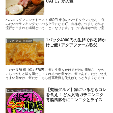
CAFE』が人気
ハムエッグフレンチトースト 680円 東京のベッドタウンであり、住
みたい街ランキングでいつも上位になる町、吉祥寺。つまりそれは、
流行が生まれる場所ということになります。すでに吉祥寺の街で流行
し、定番の料理として定着したのが、フレンチトースト...
1パック4000円の生卵で作る卵か
テレビ・雑誌・話題の店
けご飯 / アクアファーム秩父
こだわり卵 輝 1個約670円 ご飯に生卵をかけるだけの簡単さ、なの
にしっかりと腹を満たしてくれるのが卵かけご飯である。ただでさえ
うまい卵かけご飯だが、もし超高級卵を使えばもっとうまくなるのだ
ろうか？ アクアファーム秩父（埼玉県秩父市栃谷6...
【究極グルメ】家にいるならコレ
テレビ・雑誌・話題の店
を食え！ どん兵衛ガチニンニク
背脂風豚骨にニンニクとライスを
入れろ「ほぼラーメン二郎になる
ぞ」