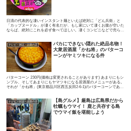
日清の代表的な凄いインスタント麺といえば絶対に「どん兵衛」と
「カップヌードル」が凄く有名だが、もし家にいて凄くお腹が空いた
ならば、絶対にこれを必ず食べてほしい。凄くコンビニなどで売られ
ている「どん兵衛ガチニンニク背脂風豚骨マシマシ篇」をもの...
バカにできない隠れた絶品名物！
テレビ・雑誌・話題の店
大衆居酒屋「かね将」のバターコ
ーンがヤミツキになる件
バターコーン 230円(価格は変更されることがあります) あまりにもシ
ンプル、そしてあまりにもヤマツキになる居酒屋のメニューがある。
それが「かね将」(東京都品川区西五反田2-6-1)のバターコーンであ
る。もともと「牛すじトマト煮」や「シロコ...
【島グルメ】厳島は広島県だから
テレビ・雑誌・話題の店
牡蠣もウマイ！ 鹿と共存する島
でウマイ飯を堪能しよう