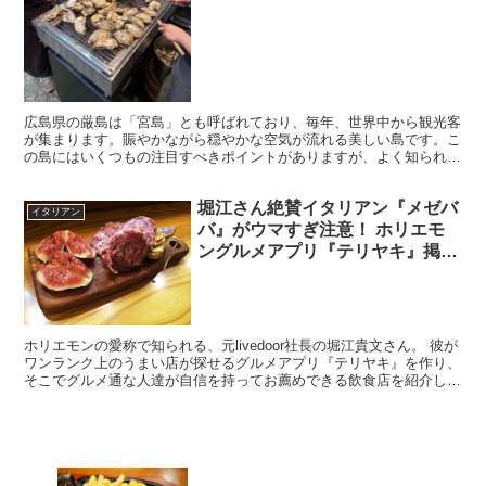
広島県の厳島は「宮島」とも呼ばれており、毎年、世界中から観光客
が集まります。賑やかながら穏やかな空気が流れる美しい島です。こ
の島にはいくつもの注目すべきポイントがありますが、よく知られて
いるのは嚴島神社の大鳥居、そこらじゅうにいる鹿、そして...
堀江さん絶賛イタリアン『メゼバ
イタリアン
バ』がウマすぎ注意！ ホリエモ
ングルメアプリ『テリヤキ』掲載
店めぐり旅
ホリエモンの愛称で知られる、元livedoor社長の堀江貴文さん。 彼が
ワンランク上のうまい店が探せるグルメアプリ『テリヤキ』を作り、
そこでグルメ通な人達が自信を持ってお薦めできる飲食店を紹介して
います。 その『テリヤキ』掲載店をめぐる旅。...