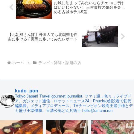
お城に泊まってみたいならチェコに行け
ばいいじゃない！ 王侯貴族の気分を楽し
める古城ホテル9選
【北朝鮮さんぽ】外国人でも北朝鮮を自
由に歩ける / 実際に歩いてみたレポート
ホーム
テレビ・雑誌・話題の店
kudo_pon
Tokyo Japan! Travel gourmet journalist. ファミ通→色々→ライブド
ア。ガジェット通信・ロケットニュース24・Pouchの創設者で初代
編集長。メディアプロデュース。TVチャンピオン焼肉王選手権とデ
カ盛り王準優勝。日清公認どん兵衛士 hello@umami.run