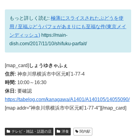
もっと詳しく読む:
極薄にスライスされたぶどうを使
用 / 至福ぶどうパフェがあまりにも至福な件(東京メイ
ンディッシュ)
https://main-
dish.com/2017/11/10/shifuku-parfait/
[map_card]
しょうゆきゃふぇ
住所:
神奈川県横浜市中区元町1-77-4
時間:
10:00～16:30
休日:
要確認
https://tabelog.com/kanagawa/A1401/A140105/14055090/
[map addr=”神奈川県横浜市中区元町1-77-4″][/map_card]
テレビ・雑誌・話題の店
洋食
関内駅