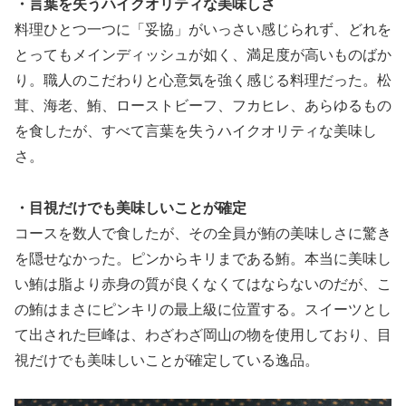
・言葉を失うハイクオリティな美味しさ
料理ひとつ一つに「妥協」がいっさい感じられず、どれを
とってもメインディッシュが如く、満足度が高いものばか
り。職人のこだわりと心意気を強く感じる料理だった。松
茸、海老、鮪、ローストビーフ、フカヒレ、あらゆるもの
を食したが、すべて言葉を失うハイクオリティな美味し
さ。
・目視だけでも美味しいことが確定
コースを数人で食したが、その全員が鮪の美味しさに驚き
を隠せなかった。ピンからキリまである鮪。本当に美味し
い鮪は脂より赤身の質が良くなくてはならないのだが、こ
の鮪はまさにピンキリの最上級に位置する。スイーツとし
て出された巨峰は、わざわざ岡山の物を使用しており、目
視だけでも美味しいことが確定している逸品。