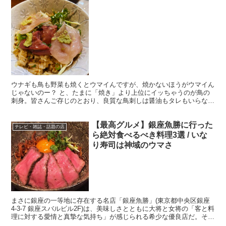
食らう！
ウナギも鳥も野菜も焼くとウマイんですが、焼かないほうがウマイん
じゃないのー？ と、たまに「焼き」より上位にイッちゃうのが鳥の
刺身。皆さんご存じのとおり、良質な鳥刺しは醤油もタレもいらない
くらい絶品。 そんな絶品鳥刺しをご飯の上に乗せて食べた...
【最高グルメ】銀座魚勝に行った
テレビ・雑誌・話題の店
ら絶対食べるべき料理3選 / いな
り寿司は神域のウマさ
まさに銀座の一等地に存在する名店「銀座魚勝」(東京都中央区銀座
4-3-7 銀座スバルビル2F)は、美味しさとともに大将と女将の「客と料
理に対する愛情と真摯な気持ち」が感じられる希少な優良店だ。そし
てなにより、ウマくて安い。 ・酒に対するこだ...