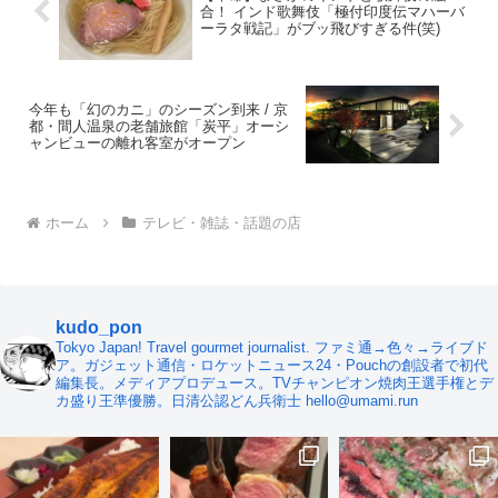
合！ インド歌舞伎「極付印度伝マハーバ
ーラタ戦記」がブッ飛びすぎる件(笑)
今年も「幻のカニ」のシーズン到来 / 京
都・間人温泉の老舗旅館「炭平」オーシ
ャンビューの離れ客室がオープン
ホーム
テレビ・雑誌・話題の店
kudo_pon
Tokyo Japan! Travel gourmet journalist. ファミ通→色々→ライブド
ア。ガジェット通信・ロケットニュース24・Pouchの創設者で初代
編集長。メディアプロデュース。TVチャンピオン焼肉王選手権とデ
カ盛り王準優勝。日清公認どん兵衛士 hello@umami.run