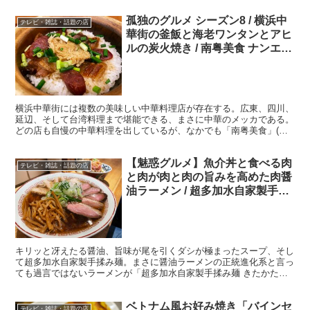
孤独のグルメ シーズン8 / 横浜中
テレビ・雑誌・話題の店
華街の釜飯と海老ワンタンとアヒ
ルの炭火焼き / 南粤美食 ナンエツ
ビショク
横浜中華街には複数の美味しい中華料理店が存在する。広東、四川、
延辺、そして台湾料理まで堪能できる、まさに中華のメッカである。
どの店も自慢の中華料理を出しているが、なかでも「南粤美食」(神
奈川県横浜市中区山下町165-2 INビル)はランチタ...
【魅惑グルメ】魚介丼と食べる肉
テレビ・雑誌・話題の店
と肉が肉と肉の旨みを高めた肉醤
油ラーメン / 超多加水自家製手揉
み麺 きたかた食堂
キリッと冴えたる醤油、旨味が尾を引くダシが極まったスープ、そし
て超多加水自家製手揉み麺。まさに醤油ラーメンの正統進化系と言っ
ても過言ではないラーメンが「超多加水自家製手揉み麺 きたかた食
堂」(東京都千代田区神田神保町1-6)の肉そば醤油だ。...
ベトナム風お好み焼き「バインセ
テレビ・雑誌・話題の店