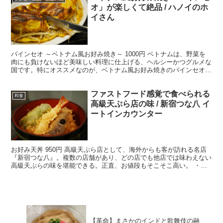
オ」が楽しくて絶品 / ハノイのホ
イさん
バインセオ ～ベトナム風お好み焼き～ 1000円 ベトナムは、野菜を
肉にも負けないほど美味しい料理に仕上げる、ヘルシーかつグルメな
国です。特にオススメなのが、ベトナム風お好み焼きのバインセオ。
人気のベトナム料理店「ハノイのホイさん」(東京都...
ファストフード感覚で食べられる
和食
高級天ぷら店の味 / 新宿つな八 イ
ートインカウンター
お好み天丼 950円 高級天ぷら店として、海外からも客が訪れる名店
『新宿つな八』。複数の店舗があり、どの店でも他店では味わえない
高級天ぷらの味を堪能できる。正直、お値段もそこそこ高い。 ・そ
のすべてが『つな八』クオリティ 『新宿つな八』は、...
【革命】まさかのインドと歌舞伎の融