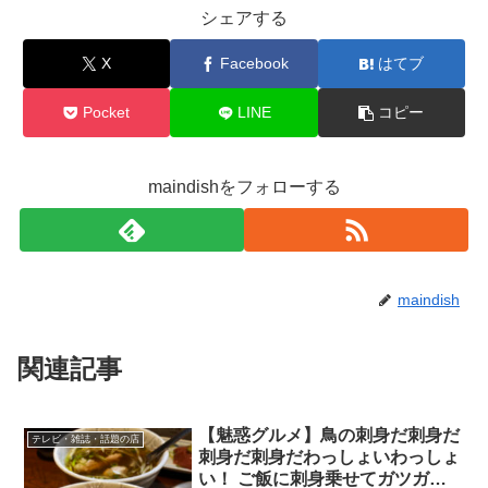
シェアする
X
Facebook
はてブ
Pocket
LINE
コピー
maindishをフォローする
maindish
関連記事
【魅惑グルメ】鳥の刺身だ刺身だ
テレビ・雑誌・話題の店
刺身だ刺身だわっしょいわっしょ
い！ ご飯に刺身乗せてガツガツ