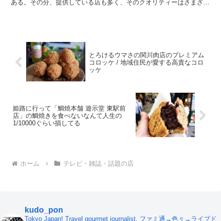
ある。その分、提供している店も多く、そのクオリティーはさまざま
だ。 もし、「東京で一番うまいハンバーグ」...
とろけるウマさの関川肉店のプレミアム
コロッケ / 地域住民が愛する高貴なコロ
ッケ
姫路に行って「鯛焼本舗 遊示堂 東駅前
店」の鯛焼きを食べないなんて人生の
1/10000ぐらい損してる
ホーム
テレビ・雑誌・話題の店
kudo_pon
Tokyo Japan! Travel gourmet journalist. ファミ通→色々→ライブド