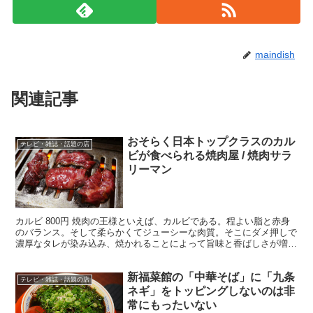
maindish
関連記事
おそらく日本トップクラスのカル
テレビ・雑誌・話題の店
ビが食べられる焼肉屋 / 焼肉サラ
リーマン
カルビ 800円 焼肉の王様といえば、カルビである。程よい脂と赤身
のバランス。そして柔らかくてジューシーな肉質。そこにダメ押しで
濃厚なタレが染み込み、焼かれることによって旨味と香ばしさが増
す。 ・ここだけのカルビ サシが入っている和牛がいい...
新福菜館の「中華そば」に「九条
テレビ・雑誌・話題の店
ネギ」をトッピングしないのは非
常にもったいない