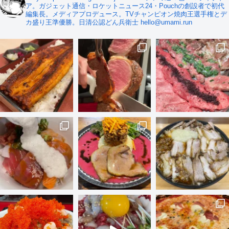
ア。ガジェット通信・ロケットニュース24・Pouchの創設者で初代
編集長。メディアプロデュース。TVチャンピオン焼肉王選手権とデ
カ盛り王準優勝。日清公認どん兵衛士 hello@umami.run