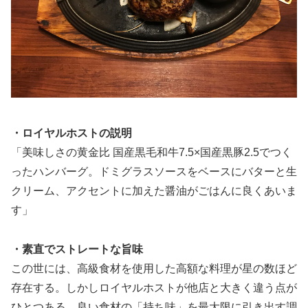
・ロイヤルホストの説明
「美味しさの黄金比 国産黒毛和牛7.5×国産黒豚2.5でつく
ったハンバーグ。ドミグラスソースをベースにバターと生
クリーム、アクセントに加えた醤油がごはんに良くあいま
す」
・素直でストレートな旨味
この世には、高級食材を使用した高額な料理が星の数ほど
存在する。しかしロイヤルホストが他店と大きく違う点が
ひとつある。良い食材の「持ち味」を最大限に引き出す調