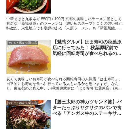
中華そばと九条ネギ 550円 / 100円 京都の美味しいラーメン屋として
有名な『新福菜館』のラーメンは、濃いめのスープとコシの強い麺が
特徴だ。東北地方でも定評のある『末廣ラーメン』も『新福菜館』を
源流とした人気のラーメン屋となっている。 ...
【魅惑グルメ】はま寿司の秋葉原
テレビ・雑誌・話題の店
店に行ってみた！ 秋葉原駅前で
気軽に回転寿司が食べられるのは
良き！
安くて美味しいお寿司が食べられる回転寿司の人気店「はま寿司」。
日常的にお寿司を食べに行っている人もいるかと思いますが、なん
と、東京都のど真ん中、JR秋葉原駅前に「はま寿司 秋葉原店」(東京
都千代田区外神田1-18-18 BiTO AKIBA...
【勝三太郎の神カツサンド旅】バ
テレビ・雑誌・話題の店
ターたっぷりサクサクのパンで食
べる「アンガス牛のステーキサン
ド」が絶品 / トレエウーノ