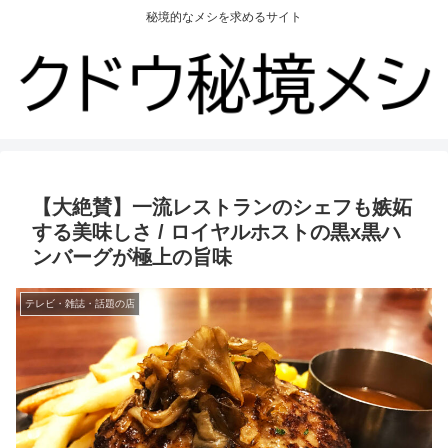
秘境的なメシを求めるサイト
【大絶賛】一流レストランのシェフも嫉妬
する美味しさ / ロイヤルホストの黒x黒ハ
ンバーグが極上の旨味
テレビ・雑誌・話題の店