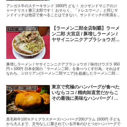
アンガス牛のステーキサンド 1800円 ども！ カツサンドマニアのジ
ャーナリスト勝三太郎です！ おそらく、「トレエウーノ」と同じサ
ンドイッチは他店で食べることはできない。サンドイッチの常識を覆
すほどカリカリサクサクのパン、そこにたっぷりと染...
【ラーメン二郎全店制覇】ラーメ
テレビ・雑誌・話題の店
ン二郎 大宮店 / 豚増しラーメン /
ヤサイニンニクアブラショウガ /
味付けウズラ
豚増しラーメン / ヤサイニンニクアブラショウガ / 味付けウズラ 950
円＋100円 日本全国の「ラーメン二郎」を食べつくす行為。それはす
なわち、ジロリアン(ラーメン二郎マニア)を超越したラーメン二郎の
神、いわゆるジロリアンゴッドになる修...
東京で究極のハンバーグが食べた
テレビ・雑誌・話題の店
いならココ / 精肉卸直営だからこ
その最強に美味なハンバーグ / ミ
ート矢澤
黒毛和牛100％デミグラスチーズハンバーグ200グラム 1930円 子ども
から大人まで、文句なしに愛されている洋食のひとつがハンバーグで