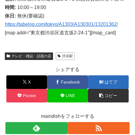
時間:
10:00～19:00
休日:
無休(要確認)
https://tabelog.com/tokyo/A1303/A130301/13201362/
[map addr=”東京都渋谷区道玄坂2-24-1″][/map_card]
テレビ・雑誌・話題の店
渋谷駅
シェアする
X
Facebook
はてブ
Pocket
LINE
コピー
maindishをフォローする