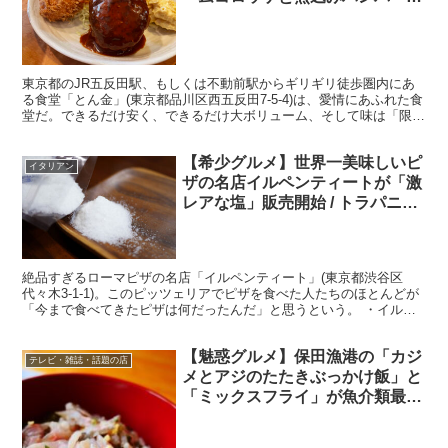
定食
東京都のJR五反田駅、もしくは不動前駅からギリギリ徒歩圏内にあ
る食堂「とん金」(東京都品川区西五反田7-5-4)は、愛情にあふれた食
堂だ。できるだけ安く、できるだけ大ボリューム、そして味は「限り
なく絶品」なのである。 ・すべてがおかわり無料...
【希少グルメ】世界一美味しいピ
イタリアン
ザの名店イルペンティートが「激
レアな塩」販売開始 / トラパニ産
の塩
絶品すぎるローマピザの名店「イルペンティート」(東京都渋谷区
代々木3-1-1)。このピッツェリアでピザを食べた人たちのほとんどが
「今まで食べてきたピザは何だったんだ」と思うという。 ・イルペ
ンティートは世界一の味 イルペンティートで食べられ...
【魅惑グルメ】保田漁港の「カジ
テレビ・雑誌・話題の店
メとアジのたたきぶっかけ飯」と
「ミックスフライ」が魚介類最強
レベルでウマイ