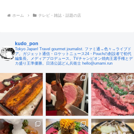
ホーム
テレビ・雑誌・話題の店
kudo_pon
Tokyo Japan! Travel gourmet journalist. ファミ通→色々→ライブド
ア。ガジェット通信・ロケットニュース24・Pouchの創設者で初代
編集長。メディアプロデュース。TVチャンピオン焼肉王選手権とデ
カ盛り王準優勝。日清公認どん兵衛士 hello@umami.run