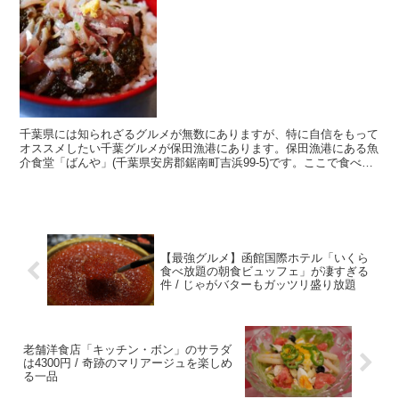
千葉県には知られざるグルメが無数にありますが、特に自信をもって
オススメしたい千葉グルメが保田漁港にあります。保田漁港にある魚
介食堂「ばんや」(千葉県安房郡鋸南町吉浜99-5)です。ここで食べら
れる「カジメとアジのたたきぶっかけ飯」と「ミック...
【最強グルメ】函館国際ホテル「いくら
食べ放題の朝食ビュッフェ」が凄すぎる
件 / じゃがバターもガッツリ盛り放題
老舗洋食店「キッチン・ボン」のサラダ
は4300円 / 奇跡のマリアージュを楽しめ
る一品