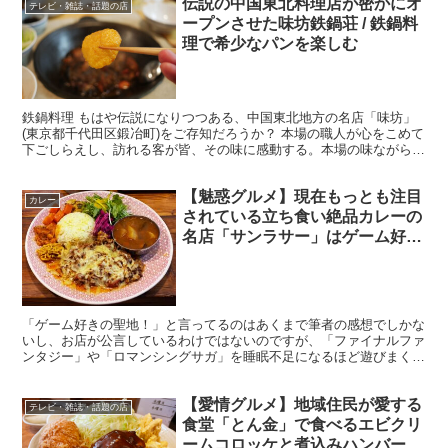
伝説の中国東北料理店が密かにオ
テレビ・雑誌・話題の店
ープンさせた味坊鉄鍋荘 / 鉄鍋料
理で希少なパンを楽しむ
鉄鍋料理 もはや伝説になりつつある、中国東北地方の名店「味坊」
(東京都千代田区鍛冶町)をご存知だろうか？ 本場の職人が心をこめて
下ごしらえし、訪れる客が皆、その味に感動する。本場の味ながら、
日本人にも合うテイストが堪能できる、秀逸なる中華料...
【魅惑グルメ】現在もっとも注目
カレー
されている立ち食い絶品カレーの
名店「サンラサー」はゲーム好き
の聖地でもあった！
「ゲーム好きの聖地！」と言ってるのはあくまで筆者の感想でしかな
いし、お店が公言しているわけではないのですが、「ファイナルファ
ンタジー」や「ロマンシングサガ」を睡眠不足になるほど遊びまくっ
た世代には心に響くカレー屋さんを発見しました。 スタン...
【愛情グルメ】地域住民が愛する
テレビ・雑誌・話題の店
食堂「とん金」で食べるエビクリ
ームコロッケと煮込みハンバーグ