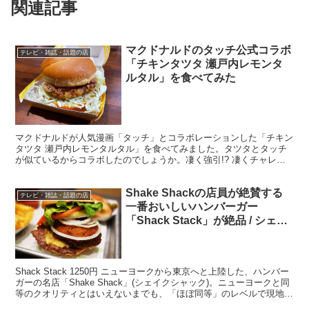
関連記事
マクドナルドのタッチ公式コラボ
テレビ・雑誌・話題の店
「チキンタツタ 瀬戸内レモンタ
ルタル」を食べてみた
マクドナルドが人気漫画「タッチ」とコラボレーションした「チキン
タツタ 瀬戸内レモンタルタル」を食べてみました。タツタとタッチ
が似ているからコラボしたのでしょうか。凄く強引!? 凄くチャレン
ジング？ そんなコラボですね。どうであれウマイならオ...
Shake Shackの店員が絶賛する
テレビ・雑誌・話題の店
一番おいしいハンバーガー
「Shack Stack」が絶品 / シェイ
クシャック
Shack Stack 1250円 ニューヨークから東京へと上陸した、ハンバー
ガーの名店「Shake Shack」(シェイクシャック)。ニューヨークと同
等のクオリティとはいえないまでも、「ほぼ同等」のレベルで現地の
美味しさを表現しており、今...