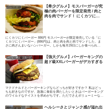
【希少グルメ】モスバーガーが究
ハンバーガー
極の肉バーガーを限定発売 / 肉と
肉を肉でサンド！ にくカツにく
バーガー
にくカツにくバーガー 886円 モスバーガーが限定発売している「に
くカツにくバーガー」(886円)は、肉と肉を肉と肉でサンドした、ま
さに肉ざんまいなハンバーガー。しかも毎月29日にしか食べられな
い希少ともいえるハンバーガーです。 ・ほぼ肉で...
【強大グルメ】バーガーキングの
テレビ・雑誌・話題の店
超ド級XXLバーガーがデカすぎる
マクドナルドとバーガーキングならどっちが好きですか？ 私はどっ
ちも好きなのですが、急激に食欲を満たしたいときはバーガーキング
のワイルドなテイストを求めがちです。ただでさえボリューミーなバ
ーガーキングですが、特にデカ盛りなハンバーガーがXXL...
ヘルシーさとジャンク感が溢れ出
ハンバーガー