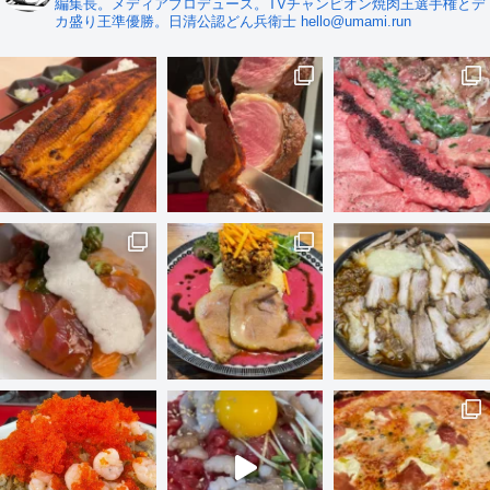
編集長。メディアプロデュース。TVチャンピオン焼肉王選手権とデ
カ盛り王準優勝。日清公認どん兵衛士 hello@umami.run