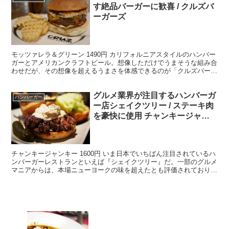
す絶品バーガーに歓喜 / クルズバ
ーガーズ
モッツァレラ＆グリーン 1490円 カリフォルニアスタイルのハンバー
ガーとアメリカンクラフトビール。想像しただけでうまそうな組み合
わせだが、その想像を超えるうまさを体感できるのが「クルズバーガ
ーズ」（東京都新宿区三栄町6）である。 ・名店で...
グルメ業界が注目するハンバーガ
ハンバーガー
ー店シェイクツリー / ステーキ肉
を豪快に使用 チャンキージャン
キー
チャンキージャンキー 1600円 いま日本でいちばん注目されているハ
ンバーガーレストランといえば『シェイクツリー』だ。一部のグルメ
マニアからは、本場ニューヨークの味を超えたとも評価されており、
日本全国からその味を求めて『シェイクツリー』にや...