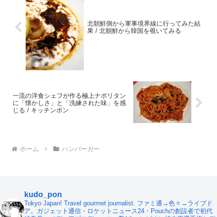
北朝鮮側から軍事境界線に行ってみた結
果 / 北朝鮮から韓国を覗いてみる
一流の洋食シェフが作る極上ナポリタン
に「懐かしさ」と「洗練された味」を感
じる / キッチンボン
ホーム
ハンバーガー
kudo_pon
Tokyo Japan! Travel gourmet journalist. ファミ通→色々→ライブド
ア。ガジェット通信・ロケットニュース24・Pouchの創設者で初代