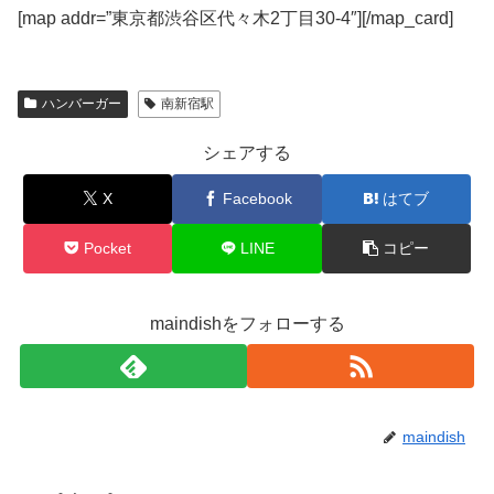
[map addr=”東京都渋谷区代々木2丁目30-4″][/map_card]
ハンバーガー
南新宿駅
シェアする
X
Facebook
はてブ
Pocket
LINE
コピー
maindishをフォローする
maindish