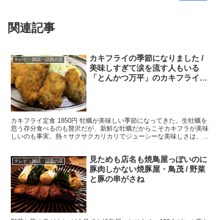
関連記事
カキフライの季節になりました /
テレビ・雑誌・話題の店
美味しすぎて涙を流す人もいる
「とんかつ万平」のカキフライ定
食
カキフライ定食 1850円 牡蠣が美味しい季節になってきた。生牡蠣を
思う存分食べるのも贅沢だが、新鮮な牡蠣だからこそカキフラが美味
しいのも事実。熱々サクサクカリカリでジューシーな美味しさは、生
ガキとは違った次元の美味しさともいえよう。そう、...
見ためも店名も焼鳥屋っぽいのに
テレビ・雑誌・話題の店
豚肉しかない焼豚屋・鳥茂 / 野菜
と豚の串がさね