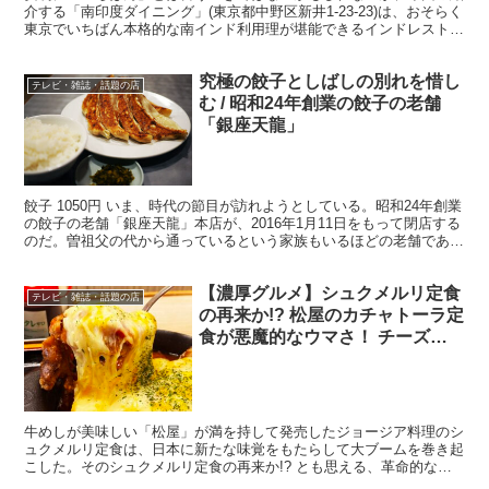
介する「南印度ダイニング」(東京都中野区新井1-23-23)は、おそらく
東京でいちばん本格的な南インド利用理が堪能できるインドレストラ
ンだ。 ・素手で混ぜて食べる 実際にインドに...
究極の餃子としばしの別れを惜し
テレビ・雑誌・話題の店
む / 昭和24年創業の餃子の老舗
「銀座天龍」
餃子 1050円 いま、時代の節目が訪れようとしている。昭和24年創業
の餃子の老舗「銀座天龍」本店が、2016年1月11日をもって閉店する
のだ。曽祖父の代から通っているという家族もいるほどの老舗であ
り、餃子業界に与えてきた影響は大きい。 ・...
【濃厚グルメ】シュクメルリ定食
テレビ・雑誌・話題の店
の再来か!? 松屋のカチャトーラ定
食が悪魔的なウマさ！ チーズの
芳醇な薫りとコクがたまらない
牛めしが美味しい「松屋」が満を持して発売したジョージア料理のシ
ュクメルリ定食は、日本に新たな味覚をもたらして大ブームを巻き起
こした。そのシュクメルリ定食の再来か!? とも思える、革命的なメ
ニューが松屋で販売を開始した。 ・ガッツリと濃厚チー...