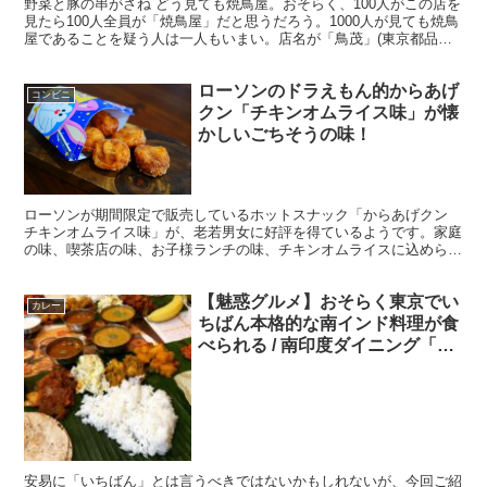
野菜と豚の串がさね どう見ても焼鳥屋。おそらく、100人がこの店を
見たら100人全員が「焼鳥屋」だと思うだろう。1000人が見ても焼鳥
屋であることを疑う人は一人もいまい。店名が「鳥茂」(東京都品川
区東五反田1-15-11)なのだから、焼鳥屋...
ローソンのドラえもん的からあげ
コンビニ
クン「チキンオムライス味」が懐
かしいごちそうの味！
ローソンが期間限定で販売しているホットスナック「からあげクン
チキンオムライス味」が、老若男女に好評を得ているようです。家庭
の味、喫茶店の味、お子様ランチの味、チキンオムライスに込められ
た想いは人それぞれだと思いますが、そんな思い出がよみが...
【魅惑グルメ】おそらく東京でい
カレー
ちばん本格的な南インド料理が食
べられる / 南印度ダイニング「素
手で食べる」
安易に「いちばん」とは言うべきではないかもしれないが、今回ご紹