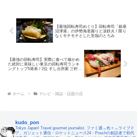
【最強回転寿司めぐり】回転寿司「銀座
沼津港」の伊勢海老握りと涙鉄火 / 限り
なくモチモチとした至福のとろみ
【最強の回転寿司】実際に食べて確かめ
た絶対に美味しい東京の回転寿司ランキ
ングトップ5発表 / 2位 すし台所家 三軒茶
屋店
ホーム
テレビ・雑誌・話題の店
kudo_pon
Tokyo Japan! Travel gourmet journalist. ファミ通→色々→ライブド
ア。ガジェット通信・ロケットニュース24・Pouchの創設者で初代