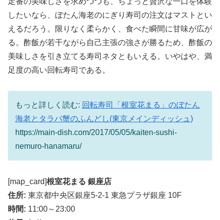
定番の美味しさを求めつつも、ちょっと贅沢な一口を体験
したいなら、ぼたん海老のにぎり寿司の注文はマストとい
えるだろう。限りなく柔らかく、食べた瞬間に甘味が広が
る。酢飯が若干ながら自己主張の強さが勝るため、酢飯の
美味しさを引き立てる寿司ネタともいえる。いやはや、満
足度の高い回転寿司である。
もっと詳しく読む:
回転寿司「根室花まる」のぼたん
海老とタラバ蟹のふんどし(東京メインディッシュ)
https://main-dish.com/2017/05/05/kaiten-sushi-
nemuro-hanamaru/
[map_card]
根室花まる 銀座店
住所:
東京都中央区銀座5-2-1 東急プラザ銀座 10F
時間:
11:00～23:00