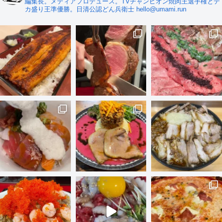
編集長。メディアプロデュース。TVチャンピオン焼肉王選手権とデ
カ盛り王準優勝。日清公認どん兵衛士 hello@umami.run