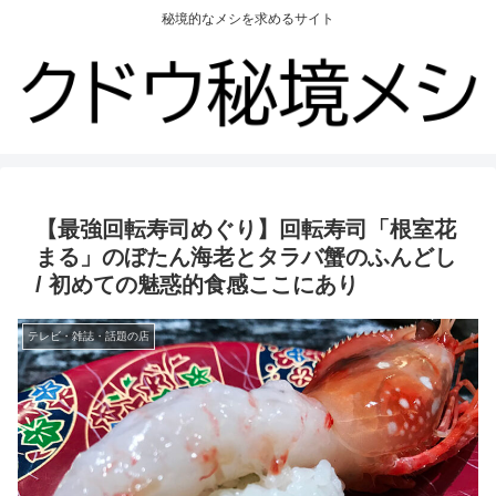
秘境的なメシを求めるサイト
【最強回転寿司めぐり】回転寿司「根室花
まる」のぼたん海老とタラバ蟹のふんどし
/ 初めての魅惑的食感ここにあり
テレビ・雑誌・話題の店