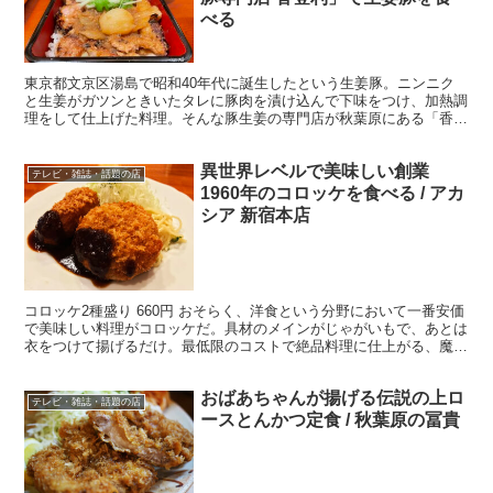
べる
東京都文京区湯島で昭和40年代に誕生したという生姜豚。ニンニク
と生姜がガツンときいたタレに豚肉を漬け込んで下味をつけ、加熱調
理をして仕上げた料理。そんな豚生姜の専門店が秋葉原にある「香登
利」(東京都千代田区外神田6-13-10)。 生姜豚っ...
異世界レベルで美味しい創業
テレビ・雑誌・話題の店
1960年のコロッケを食べる / アカ
シア 新宿本店
コロッケ2種盛り 660円 おそらく、洋食という分野において一番安価
で美味しい料理がコロッケだ。具材のメインがじゃがいもで、あとは
衣をつけて揚げるだけ。最低限のコストで絶品料理に仕上がる、魔法
の料理ともいえよう。惣菜屋で買えば、1個30円な...
おばあちゃんが揚げる伝説の上ロ
テレビ・雑誌・話題の店
ースとんかつ定食 / 秋葉原の冨貴