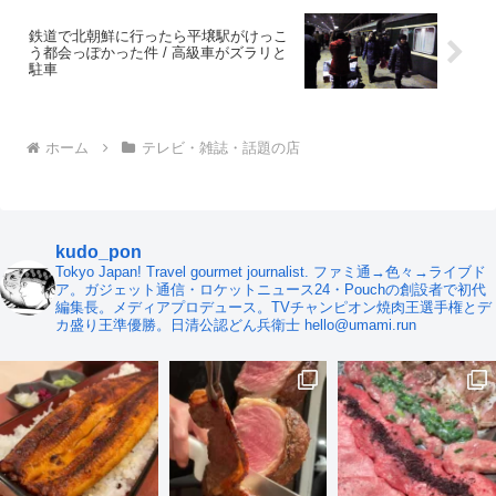
鉄道で北朝鮮に行ったら平壌駅がけっこ
う都会っぽかった件 / 高級車がズラリと
駐車
ホーム
テレビ・雑誌・話題の店
kudo_pon
Tokyo Japan! Travel gourmet journalist. ファミ通→色々→ライブド
ア。ガジェット通信・ロケットニュース24・Pouchの創設者で初代
編集長。メディアプロデュース。TVチャンピオン焼肉王選手権とデ
カ盛り王準優勝。日清公認どん兵衛士 hello@umami.run