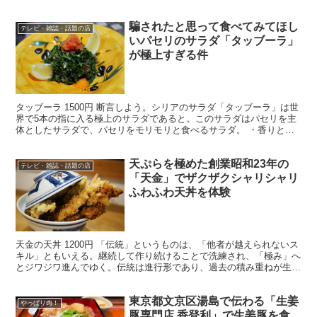
騙されたと思って食べてみてほし
テレビ・雑誌・話題の店
いパセリのサラダ「タッブーラ」
が極上すぎる件
タッブーラ 1500円 断言しよう。シリアのサラダ「タッブーラ」は世
界で5本の指に入る極上のサラダであると。このサラダはパセリを主
体としたサラダで、パセリをモリモリと食べるサラダ。 ・香りと鋭
い味がウリの食材 そんなタッブーラを食べたいなら...
天ぷらを極めた創業昭和23年の
テレビ・雑誌・話題の店
「天金」でザクザクシャリシャリ
ふわふわ天丼を体験
天金の天丼 1200円 「伝統」というものは、「他者が越えられないス
キル」ともいえる。継続して作り続けることで洗練され、「極み」へ
とジワジワ進んでゆく。伝統は進行形であり、過去の積み重ねが生む
究極のスキルなのだ。そんな伝統から生まれた、一子...
東京都文京区湯島で伝わる「生姜
やっぱり肉！
豚専門店 香登利」で生姜豚を食