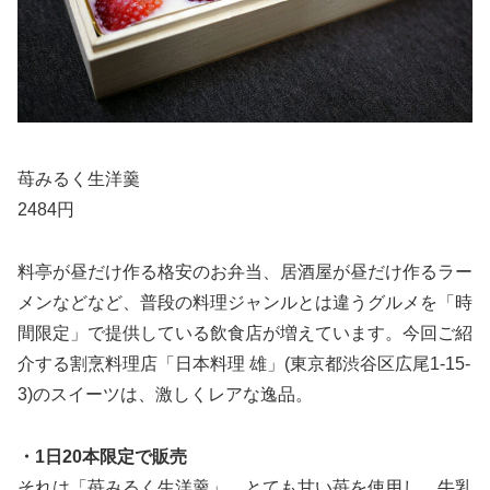
苺みるく生洋羹
2484円
料亭が昼だけ作る格安のお弁当、居酒屋が昼だけ作るラー
メンなどなど、普段の料理ジャンルとは違うグルメを「時
間限定」で提供している飲食店が増えています。今回ご紹
介する割烹料理店「日本料理 雄」(東京都渋谷区広尾1-15-
3)のスイーツは、激しくレアな逸品。
・1日20本限定で販売
それは「苺みるく生洋羹」。とても甘い苺を使用し、牛乳