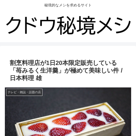
秘境的なメシを求めるサイト
割烹料理店が1日20本限定販売している
「苺みるく生洋羹」が極めて美味しい件 /
日本料理 雄
テレビ・雑誌・話題の店