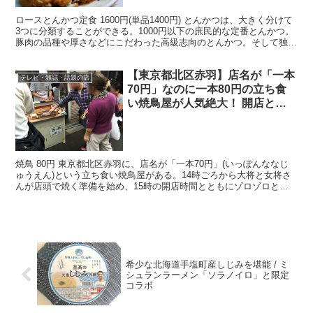
ロースとんかつ定食 1600円(単品1400円) とんかつは、大きく分けて
3つに分類することができる。1000円以下の庶民的な定番とんかつ。
豚肉の品種や厚さなどにこだわった高級志向のとんかつ。そして独自
路線をゆく希少なとんかつ。今回ご紹介す...
【東京都北区赤羽】店名が「一本
テレビ・雑誌・話題の店
70円」なのに一本80円の立ち食
い焼鳥屋が人気絶大！ 開店と同
時にゾロゾロと人が集まる
焼鳥 80円 東京都北区赤羽に、店名が「一本70円」(いっぽんななじ
ゅうえん)という立ち食い焼鳥屋がある。14時ごろから大将と女将さ
んが店頭で焼く準備を始め、15時の開店時間とともにゾロゾロと人
が集まり、路上で焼鳥を食べる。
希少な北海道手塩町産しじみを堪能 / ミ
シュランラーメン「ソラノイロ」と限定
コラボ