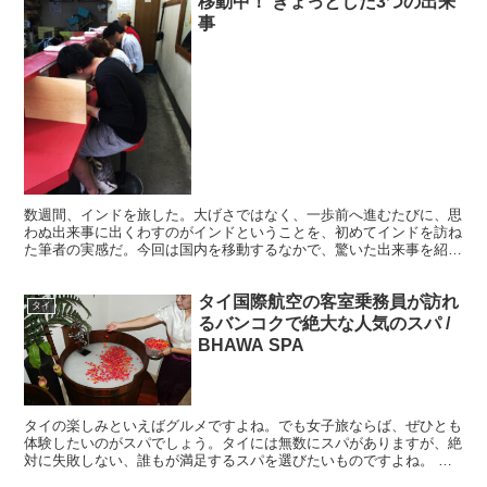
移動中！ ぎょっとした3つの出来
事
数週間、インドを旅した。大げさではなく、一歩前へ進むたびに、思
わぬ出来事に出くわすのがインドということを、初めてインドを訪ね
た筆者の実感だ。今回は国内を移動するなかで、驚いた出来事を紹介
したい。 ・オートリキシャーと牛が共存する一般道 これ...
タイ国際航空の客室乗務員が訪れ
タイ
るバンコクで絶大な人気のスパ /
BHAWA SPA
タイの楽しみといえばグルメですよね。でも女子旅ならば、ぜひとも
体験したいのがスパでしょう。タイには無数にスパがありますが、絶
対に失敗しない、誰もが満足するスパを選びたいものですよね。 ・
タイ国際航空の幹部の邸宅 今回ご紹介する『BHAWA ...