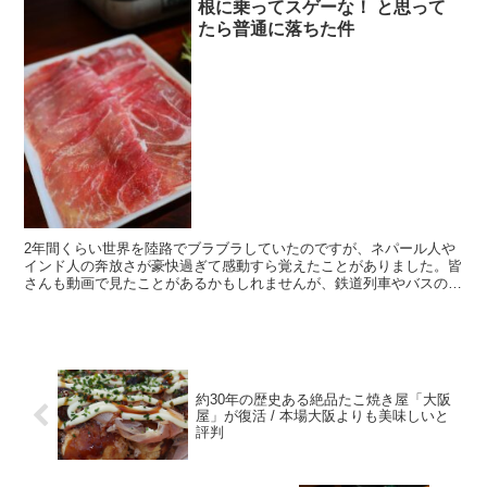
根に乗ってスゲーな！ と思って
たら普通に落ちた件
2年間くらい世界を陸路でブラブラしていたのですが、ネパール人や
インド人の奔放さが豪快過ぎて感動すら覚えたことがありました。皆
さんも動画で見たことがあるかもしれませんが、鉄道列車やバスの屋
根に乗って無賃乗車するのは当たり前。 ・ただでさえ事故...
約30年の歴史ある絶品たこ焼き屋「大阪
屋」が復活 / 本場大阪よりも美味しいと
評判