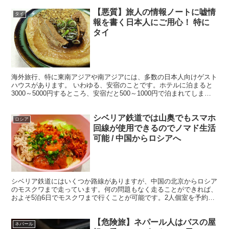
【悪質】旅人の情報ノートに嘘情
タイ
報を書く日本人にご用心！ 特に
タイ
海外旅行、特に東南アジアや南アジアには、多数の日本人向けゲスト
ハウスがあります。 いわゆる、安宿のことです。ホテルに泊まると
3000～5000円するところ、安宿だと500～1000円で泊まれてしまい
ます。 そんな安宿には、旅人が自分の旅情報...
シベリア鉄道では山奥でもスマホ
ロシア
回線が使用できるのでノマド生活
可能 / 中国からロシアへ
シベリア鉄道にはいくつか路線がありますが、中国の北京からロシア
のモスクワまで走っています。何の問題もなく走ることができれば、
およそ5泊6日でモスクワまで行くことが可能です。2人個室を予約す
れば、快適なノマド生活も可能です。 ・コンセントもあ...
【危険旅】ネパール人はバスの屋
ネパール