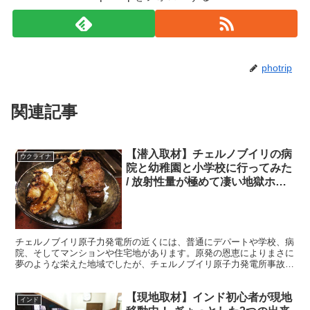
photrip
関連記事
【潜入取材】チェルノブイリの病
ウクライナ
院と幼稚園と小学校に行ってみた
/ 放射性量が極めて凄い地獄ホッ
トスポット
チェルノブイリ原子力発電所の近くには、普通にデパートや学校、病
院、そしてマンションや住宅地があります。原発の恩恵によりまさに
夢のような栄えた地域でしたが、チェルノブイリ原子力発電所事故に
より、死の街と化しました。 ・危ない病院や幼稚園 20...
【現地取材】インド初心者が現地
インド