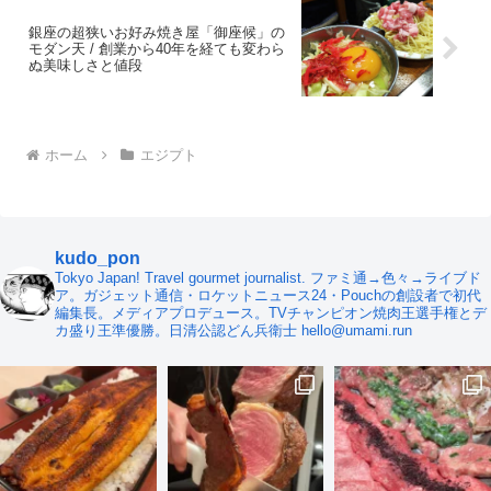
銀座の超狭いお好み焼き屋「御座候」の
モダン天 / 創業から40年を経ても変わら
ぬ美味しさと値段
ホーム
エジプト
kudo_pon
Tokyo Japan! Travel gourmet journalist. ファミ通→色々→ライブド
ア。ガジェット通信・ロケットニュース24・Pouchの創設者で初代
編集長。メディアプロデュース。TVチャンピオン焼肉王選手権とデ
カ盛り王準優勝。日清公認どん兵衛士 hello@umami.run