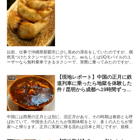
らえたんだが(笑)
以前、仕事で沖縄県那覇市に少し長めの滞在をしていたのですが、偶
然見つけたタクシーがユニークでした。auもしくはUQモバイルのユ
ーザーなら無料乗車できるタクシーで、実際に乗ってみたのですが、
本当に無料でした。 ・本当に無料だった 乗ったら運が...
【現地レポート】中国の正月に鉄
中国
道列車に乗ったら地獄を体験した
件 / 昆明から成都へ19時間ずっと
満員列車
中国には西暦の正月とは別に、旧正月があり、その時期は春節とも呼
ばれていて、中国全土の人たちが長期休暇をとり、多くの人たちが実
家へと帰ります。正月に実家に帰る流れは日本と同じですが、規模が
違います。 ・中国人が大移動する旧正月に鉄道列車に乗っ...