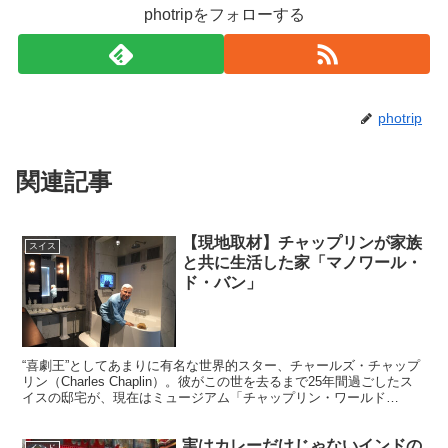
photripをフォローする
photrip
関連記事
【現地取材】チャップリンが家族
スイス
と共に生活した家「マノワール・
ド・バン」
“喜劇王”としてあまりに有名な世界的スター、チャールズ・チャップ
リン（Charles Chaplin）。彼がこの世を去るまで25年間過ごしたス
イスの邸宅が、現在はミュージアム「チャップリン・ワールド
（Chaplin's World）」となっ...
実はカレーだけじゃないインドの