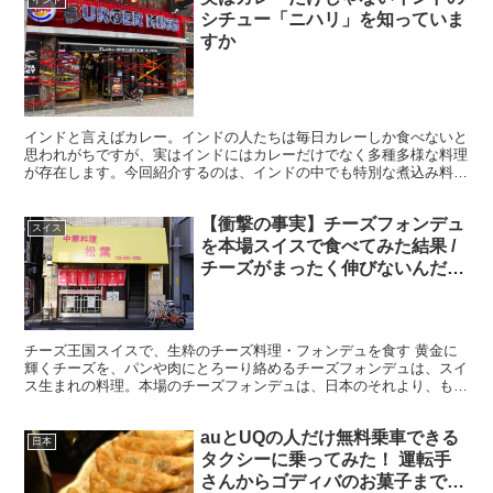
インド
シチュー「ニハリ」を知っていま
すか
インドと言えばカレー。インドの人たちは毎日カレーしか食べないと
思われがちですが、実はインドにはカレーだけでなく多種多様な料理
が存在します。今回紹介するのは、インドの中でも特別な煮込み料
理、「ニハリ」です。 ニハリは、インド亜大陸のイスラム教...
【衝撃の事実】チーズフォンデュ
スイス
を本場スイスで食べてみた結果 /
チーズがまったく伸びないんだけ
ど(笑)
チーズ王国スイスで、生粋のチーズ料理・フォンデュを食す 黄金に
輝くチーズを、パンや肉にとろーり絡めるチーズフォンデュは、スイ
ス生まれの料理。本場のチーズフォンデュは、日本のそれより、もっ
とびよ～んとチーズが伸びたり、味わいが濃厚なのだろうか...
auとUQの人だけ無料乗車できる
日本
タクシーに乗ってみた！ 運転手
さんからゴディバのお菓子までも