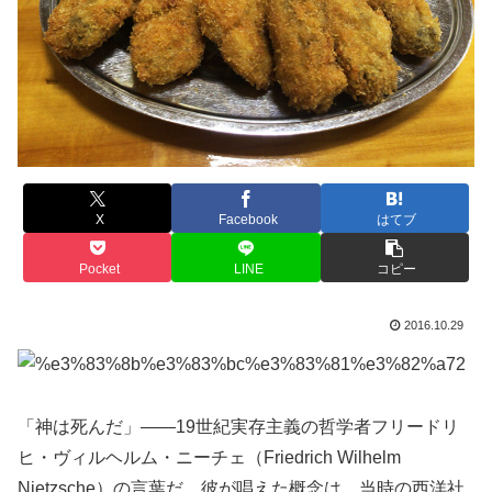
X
Facebook
はてブ
Pocket
LINE
コピー
2016.10.29
「神は死んだ」――19世紀実存主義の哲学者フリードリ
ヒ・ヴィルヘルム・ニーチェ（Friedrich Wilhelm
Nietzsche）の言葉だ。彼が唱えた概念は、当時の西洋社