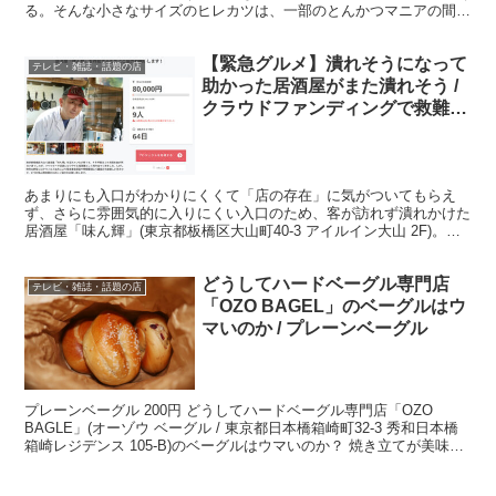
る。そんな小さなサイズのヒレカツは、一部のとんかつマニアの間で
「マイクロタイプ」と呼ばれているのだが、今回ご紹...
【緊急グルメ】潰れそうになって
テレビ・雑誌・話題の店
助かった居酒屋がまた潰れそう /
クラウドファンディングで救難信
号「味ん輝」
あまりにも入口がわかりにくくて「店の存在」に気がついてもらえ
ず、さらに雰囲気的に入りにくい入口のため、客が訪れず潰れかけた
居酒屋「味ん輝」(東京都板橋区大山町40-3 アイルイン大山 2F)。一
人で店に入ると、だだっ広いワンルームでポツンと...
どうしてハードベーグル専門店
テレビ・雑誌・話題の店
「OZO BAGEL」のベーグルはウ
マいのか / プレーンベーグル
プレーンベーグル 200円 どうしてハードベーグル専門店「OZO
BAGLE」(オーゾウ ベーグル / 東京都日本橋箱崎町32-3 秀和日本橋
箱崎レジデンス 105-B)のベーグルはウマいのか？ 焼き立てが美味し
いのは当たり前だが、常温でも...