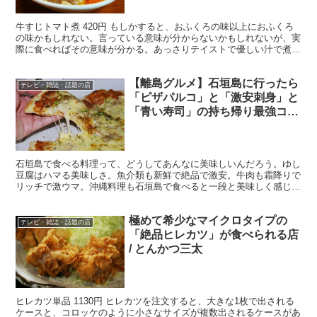
牛すじトマト煮 420円 もしかすると、おふくろの味以上におふくろ
の味かもしれない。言っている意味が分からないかもしれないが、実
際に食べればその意味が分かる。あっさりテイストで優しい汁で煮込
まれたじゃがいもと肉、そしてトマト。何もかもが家庭...
【離島グルメ】石垣島に行ったら
テレビ・雑誌・話題の店
「ピザパルコ」と「激安刺身」と
「青い寿司」の持ち帰り最強コン
ボでしょう
石垣島で食べる料理って、どうしてあんなに美味しいんだろう。ゆし
豆腐はハマる美味しさ。魚介類も新鮮で絶品で激安。牛肉も霜降りで
リッチで激ウマ。沖縄料理も石垣島で食べると一段と美味しく感じま
す。 ・安くてウマイ意外に言うことなし もし石垣島に行...
極めて希少なマイクロタイプの
テレビ・雑誌・話題の店
「絶品ヒレカツ」が食べられる店
/ とんかつ三太
ヒレカツ単品 1130円 ヒレカツを注文すると、大きな1枚で出される
ケースと、コロッケのように小さなサイズが複数出されるケースがあ