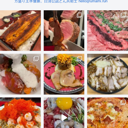
カ盛り王準優勝。日清公認どん兵衛士 hello@umami.run