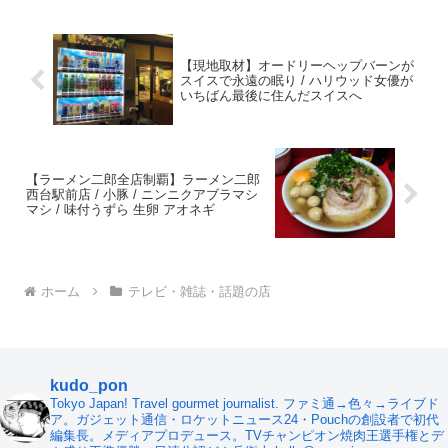
【現地取材】オードリーヘップバーンが
スイスで永遠の眠り / ハリウッド女優が
いちばん最後に住んだスイスへ
【ラーメン二郎全店制覇】ラーメン二郎
西台駅前店 / 小豚 / ニンニクアブラマシ
マシ / 味付うずら 生卵 アオネギ
ホーム
テレビ・雑誌・話題の店
kudo_pon
Tokyo Japan! Travel gourmet journalist. ファミ通→色々→ライブド
ア。ガジェット通信・ロケットニュース24・Pouchの創設者で初代
編集長。メディアプロデュース。TVチャンピオン焼肉王選手権とデ