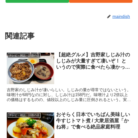
maindish
関連記事
【超絶グルメ】吉野家しじみ汁の
テレビ・雑誌・話題の店
しじみが大量すぎて凄いぞ！ と
いうので実際に食べたら凄かった
「しじみチャンス」
吉野家のしじみ汁が凄いらしい。しじみの量が尋常ではないという。
味噌汁が68円なのに対し、しじみ汁は158円だ。味噌汁より2倍以上
の価格はするものの、値段以上のしじみ量に圧倒されるという。実際
に食べてみた。 ・たっぷりとしじみが沈んだお椀 牛...
おそらく日本でいちばん美味しい
テレビ・雑誌・話題の店
牛すじトマト煮 / 大衆居酒屋「か
ね将」で食べる絶品家庭料理