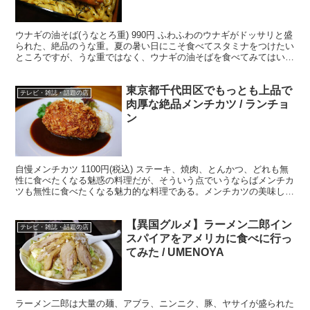
ウナギの油そば(うなとろ重) 990円 ふわふわのウナギがドッサリと盛
られた、絶品のうな重。夏の暑い日にこそ食べてスタミナをつけたい
ところですが、うな重ではなく、ウナギの油そばを食べてみてはいか
がでしょうか？ ・夏限定の料理を数量限定 極上...
東京都千代田区でもっとも上品で
テレビ・雑誌・話題の店
肉厚な絶品メンチカツ / ランチョ
ン
自慢メンチカツ 1100円(税込) ステーキ、焼肉、とんかつ、どれも無
性に食べたくなる魅惑の料理だが、そういう点でいうならばメンチカ
ツも無性に食べたくなる魅力的な料理である。メンチカツの美味しさ
はソースが重要ともいわれることがあるが、肉もソ...
【異国グルメ】ラーメン二郎イン
テレビ・雑誌・話題の店
スパイアをアメリカに食べに行っ
てみた / UMENOYA
ラーメン二郎は大量の麺、アブラ、ニンニク、豚、ヤサイが盛られた