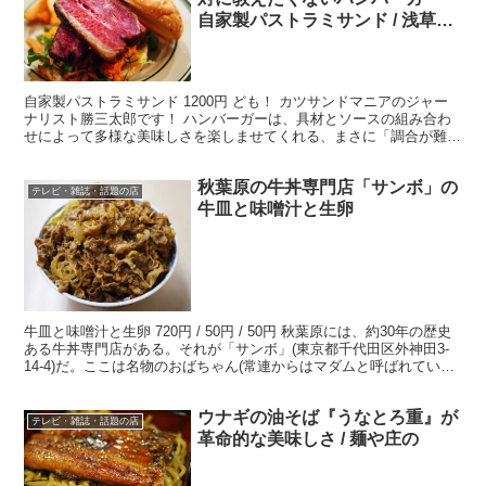
自家製パストラミサンド / 浅草橋
のThe Good Vibes
自家製パストラミサンド 1200円 ども！ カツサンドマニアのジャー
ナリスト勝三太郎です！ ハンバーガーは、具材とソースの組み合わ
せによって多様な美味しさを楽しませてくれる、まさに「調合が難し
い料理」のひとつだ。そう、ひとつでも不釣り合いな...
秋葉原の牛丼専門店「サンボ」の
テレビ・雑誌・話題の店
牛皿と味噌汁と生卵
牛皿と味噌汁と生卵 720円 / 50円 / 50円 秋葉原には、約30年の歴史
ある牛丼専門店がある。それが「サンボ」(東京都千代田区外神田3-
14-4)だ。ここは名物のおばちゃん(常連からはマダムと呼ばれている)
がいて、その独特な接客が話...
ウナギの油そば『うなとろ重』が
テレビ・雑誌・話題の店
革命的な美味しさ / 麺や庄の