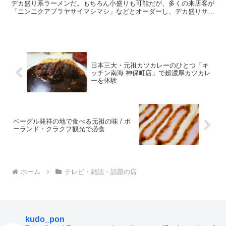
デカ盛り系ラーメンだ。もちろん小盛りも可能だが、多くの来店客が
「ニンニクアブラヤサイマシマシ」などとオーダーし、デカ盛りサイ
ズを注文する。 ・リスペクトしている店は人気を保つ ラ...
日本三大・元祖カツカレーのひとつ「キ
ッチン南海 神保町店」で超濃厚カツカレ
ーを体験
ベーグル発祥の地で食べる元祖の味 / ポ
ーランド・クラクフ観光で必食
ホーム
テレビ・雑誌・話題の店
kudo_pon