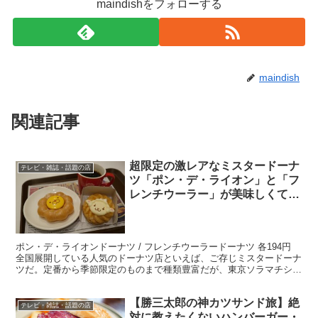
maindishをフォローする
maindish
関連記事
超限定の激レアなミスタードーナ
テレビ・雑誌・話題の店
ツ「ポン・デ・ライオン」と「フ
レンチウーラー」が美味しくて可
愛い
ポン・デ・ライオンドーナツ / フレンチウーラードーナツ 各194円
全国展開している人気のドーナツ店といえば、ご存じミスタードーナ
ツだ。定番から季節限定のものまで種類豊富だが、東京ソラマチショ
ップ（東京都墨田区押上1-1-2）でしか買えな...
【勝三太郎の神カツサンド旅】絶
テレビ・雑誌・話題の店
対に教えたくないハンバーガー・