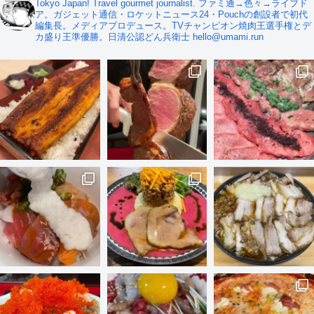
Tokyo Japan! Travel gourmet journalist. ファミ通→色々→ライブド
ア。ガジェット通信・ロケットニュース24・Pouchの創設者で初代
編集長。メディアプロデュース。TVチャンピオン焼肉王選手権とデ
カ盛り王準優勝。日清公認どん兵衛士 hello@umami.run