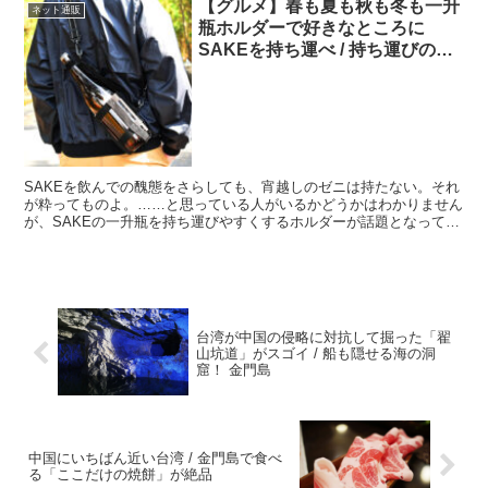
【グルメ】春も夏も秋も冬も一升
ネット通販
瓶ホルダーで好きなところに
SAKEを持ち運べ / 持ち運びの難
点を解消
SAKEを飲んでの醜態をさらしても、宵越しのゼニは持たない。それ
が粋ってものよ。……と思っている人がいるかどうかはわかりません
が、SAKEの一升瓶を持ち運びやすくするホルダーが話題となってい
ます。これがあれば、好きなところへ、好きなときに、...
台湾が中国の侵略に対抗して掘った「翟
山坑道」がスゴイ / 船も隠せる海の洞
窟！ 金門島
中国にいちばん近い台湾 / 金門島で食べ
る「ここだけの焼餅」が絶品