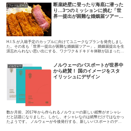
断崖絶壁に登ったり海底に潜った
フードニュース
り…3つのミッションに挑む「世
界一提出が困難な婚姻届ツアー」
が販売スタート！
H.I.S.が入籍予定のカップルに向けてユニークなプランを発売しまし
た。その名も「世界一提出が困難な婚姻届ツアー」。婚姻届提出を生
涯忘れられない思い出にする、ワクワク＆ドキドキ体験が詰まったツ
アーになっているようです。
ノルウェーのパスポートが世界中
ノルウェー
から絶賛！ 国のイメージをスタ
イリッシュにデザイン
数か月前、2017年から作られるノルウェーの新しい紙幣がオシャレ
だと話題になりました。しかし、オシャレなのは紙幣だけではなかっ
たようです。 ノルウェーが今後発行する、新しいパスポートのデザ
インがスタイリッシュだと、世界中から絶賛されているの...