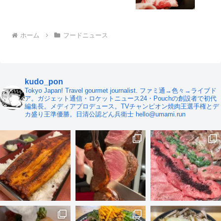
ホーム
フードニュース
kudo_pon
Tokyo Japan! Travel gourmet journalist. ファミ通→色々→ライブド
ア。ガジェット通信・ロケットニュース24・Pouchの創設者で初代
編集長。メディアプロデュース。TVチャンピオン焼肉王選手権とデ
カ盛り王準優勝。日清公認どん兵衛士 hello@umami.run