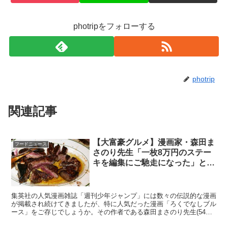
photripをフォローする
photrip
関連記事
【大富豪グルメ】漫画家・森田ま
フードニュース
さのり先生「一枚8万円のステー
キを編集にご馳走になった」と激
白 → しかし問題発生
集英社の人気漫画雑誌「週刊少年ジャンプ」には数々の伝説的な漫画
が掲載され続けてきましたが、特に人気だった漫画「ろくでなしブル
ース」をご存じでしょうか。その作者である森田まさのり先生(54歳)
が、編集者から1枚8万円のステーキをおごってもらっ...