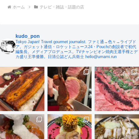
ホーム
テレビ・雑誌・話題の店
kudo_pon
Tokyo Japan! Travel gourmet journalist. ファミ通→色々→ライブド
ア。ガジェット通信・ロケットニュース24・Pouchの創設者で初代
編集長。メディアプロデュース。TVチャンピオン焼肉王選手権とデ
カ盛り王準優勝。日清公認どん兵衛士 hello@umami.run