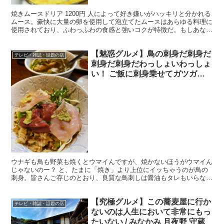
焼きムースドリア 1200円 人によって好き嫌いがハッキリと分かれる
ムース。豪快に大量の卵を使用して泡立てたムースはあらゆる料理に
使用されており、ふわっふわの食感と強いコクが特徴だ。もしあなた
がムース好きならば、試しに「焼きムースドリア」を...
【魅惑グルメ】鳥の刺身だ刺身だ
テレビ・雑誌・話題の店
刺身だ刺身だわっしょいわっしょ
い！ ご飯に刺身乗せてガツガツ
食らう！
ウナギも鳥も野菜も焼くとウマイんですが、焼かないほうがウマイん
じゃないのー？ と、たまに「焼き」より上位にイッちゃうのが鳥の
刺身。皆さんご存じのとおり、良質な鳥刺しは醤油もタレもいらない
くらい絶品。 そんな絶品鳥刺しをご飯の上に乗せて食べた...
【究極グルメ】この蕎麦屋に行か
テレビ・雑誌・話題の店
ないのは人生において非常にもっ
たいない / みなかみ 月夜野 守蔵