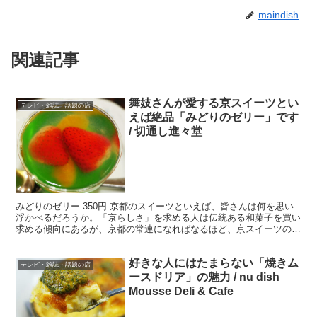
maindish
関連記事
舞妓さんが愛する京スイーツとい
テレビ・雑誌・話題の店
えば絶品「みどりのゼリー」です
/ 切通し進々堂
みどりのゼリー 350円 京都のスイーツといえば、皆さんは何を思い
浮かべるだろうか。「京らしさ」を求める人は伝統ある和菓子を買い
求める傾向にあるが、京都の常連になればなるほど、京スイーツの奥
の深さを知ることになり、この店にたどり着く。 ・舞...
好きな人にはたまらない「焼きム
テレビ・雑誌・話題の店
ースドリア」の魅力 / nu dish
Mousse Deli & Cafe