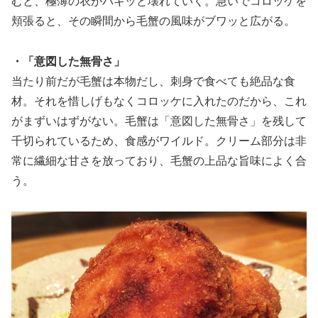
むと、極薄の衣がパキッと壊れていく。急いでコロッケを
頬張ると、その瞬間から毛蟹の風味がブワッと広がる。
・「意図した無骨さ」
当たり前だが毛蟹は本物だし、刺身で食べても絶品な食
材。それを惜しげもなくコロッケに入れたのだから、これ
がまずいはずがない。毛蟹は「意図した無骨さ」を残して
千切られているため、食感がワイルド。クリーム部分は非
常に繊細な甘さを放っており、毛蟹の上品な旨味によく合
う。