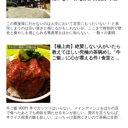
この蕎麦屋に行かないのは人生において非常にもったいない！ と表
現しまうのは言い過ぎと感じるかもしれないが、ここまで牧歌的で歴
史と癒やしを感じられる蕎麦屋をほかに知らない。 ・数々の素晴ら
しいスポット 「同じ日本なの？」と思えるほど空気が澄み...
【極上肉】絶賛しない人がいたら
テレビ・雑誌・話題の店
教えてほしい究極の茶碗めし「牛
ご飯」に心が震える件 / 食堂とだ
か
牛ご飯 900円 丼でガッツリはいらない。メインディシュをほかの店
で食べたあとでも肉欲を満たせるモンが欲しい。贅沢を言うならば、
半ライス程度の飯も欲しい。ぶっちゃけ面倒くさいので茶碗に全部盛
ってほしい。 ・酒が美味しい店としても有名 そんな...