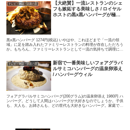
【大絶賛】一流レストランのシェ
テレビ・雑誌・話題の店
フも嫉妬する美味しさ / ロイヤル
ホストの黒x黒ハンバーグが極上
の旨味
黒x黒ハンバーグ 1274円(税込) いやはや、これほどまで「一流の領
域」に足を踏み入れたファミリーレストランの料理が存在しただろう
か。もちろん、ファミリーレストランとして一流の気持ちで調理にあ
たっているのは当然だろうか、客の立場からすると...
新宿で一番美味しいフォアグラバ
テレビ・雑誌・話題の店
ルサミコハンバーグの温泉卵添え
/ ハンバーグウィル
フォアグラバルサミコハンバーグ(200グラム)の温泉卵添え 1980円 ハ
ンバーグ。どうして人間はハンバーグが大好きなのでしょうか。子供
も、大人も、お姉さんも、どの世代も大好きなハンバーグ。家庭で食
べるハンバーグも美味しいものですが、リッチ...