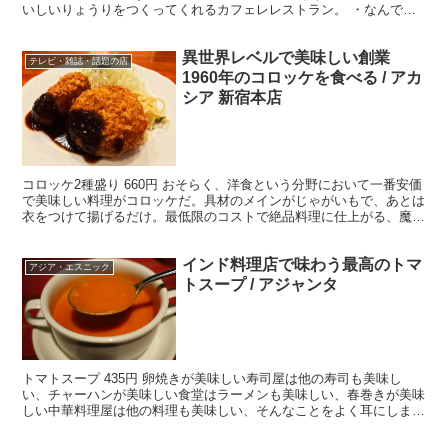
いしいりょうりをつくってくれるカフェレレストラン。 ・なんでも
作れてしまう凄い店 しっかりとメニューもあるのだが...
異世界レベルで美味しい創業
テレビ・雑誌・話題の店
1960年のコロッケを食べる / アカ
シア 新宿本店
コロッケ2種盛り 660円 おそらく、洋食という分野において一番安価
で美味しい料理がコロッケだ。具材のメインがじゃがいもで、あとは
衣をつけて揚げるだけ。最低限のコストで絶品料理に仕上がる、魔法
の料理ともいえよう。惣菜屋で買えば、1個30円な...
インド料理店で味わう最高のトマ
アジア・エスニック
トスープ / アジャンタ
トマトスープ 435円 卵焼きが美味しい寿司屋は他の寿司も美味し
い、チャーハンが美味しい食堂はラーメンも美味しい、春巻きが美味
しい中華料理屋は他の料理も美味しい、そんなことをよく耳にしま
す。 ・グルメ業界で凄まじく評価 ということは、「トマ...