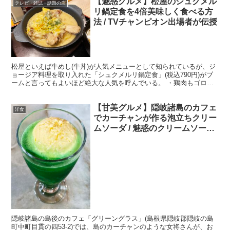
【魅惑グルメ】松屋のシュクメル
テレビ・雑誌・話題の店
リ鍋定食を4倍美味しく食べる方
法 / TVチャンピオン出場者が伝授
松屋といえば牛めし(牛丼)が人気メニューとして知られているが、ジ
ョージア料理を取り入れた「シュクメルリ鍋定食」(税込790円)がブ
ームと言ってもよいほど絶大な人気を呼んでいる。 ・鶏肉もゴロゴ
ロと入っている シュクメルリ鍋定食は、ジョージア...
【甘美グルメ】隠岐諸島のカフェ
洋食
でカーチャンが作る泡立ちクリー
ムソーダ / 魅惑のクリームソーダ
連載
隠岐諸島の島後のカフェ「グリーングラス」(島根県隠岐郡隠岐の島
町中町目貫の四53-2)では、島のカーチャンのような女将さんが、お