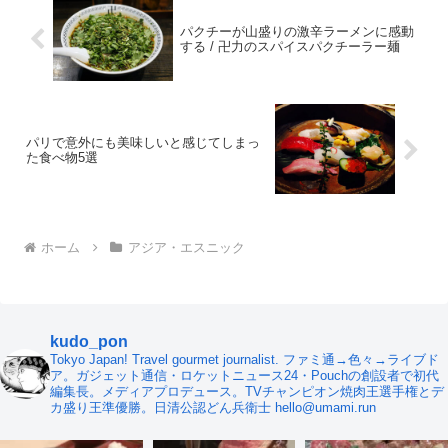
パクチーが山盛りの激辛ラーメンに感動
する / 卍力のスパイスパクチーラー麺
パリで意外にも美味しいと感じてしまっ
た食べ物5選
ホーム
アジア・エスニック
kudo_pon
Tokyo Japan! Travel gourmet journalist. ファミ通→色々→ライブド
ア。ガジェット通信・ロケットニュース24・Pouchの創設者で初代
編集長。メディアプロデュース。TVチャンピオン焼肉王選手権とデ
カ盛り王準優勝。日清公認どん兵衛士 hello@umami.run