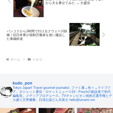
から犬を乗せてみた → 大盛況
バンコクから2時間で行けるクウェー川鉄
橋 / 旧日本軍が強制労働者を使い建設し
た泰緬鉄道
ホーム
トルコ
kudo_pon
Tokyo Japan! Travel gourmet journalist. ファミ通→色々→ライブド
ア。ガジェット通信・ロケットニュース24・Pouchの創設者で初代
編集長。メディアプロデュース。TVチャンピオン焼肉王選手権とデ
カ盛り王準優勝。日清公認どん兵衛士 hello@umami.run