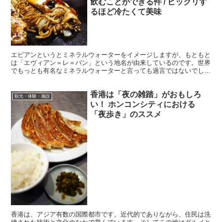
飲むことができる件 / ビックリす
るほど冷たくて美味
エビアンというとミネラルウォーターをイメージしますが、もともと
は「エヴィアン＝レ＝バン」という地名が由来しているのです。世界
でもっとも有名なミネラルウォーターと言っても過言ではないでしょ
う。evianと書くので本来は「エヴィアン」と呼ぶべき...
香港は「夜の雑踏」がおもしろ
観光・体験・施設
い！ ホンコンシティにおける
「夜歩き」のススメ
香港は、アジア有数の国際都市です。近代的でありながら、住民は洗