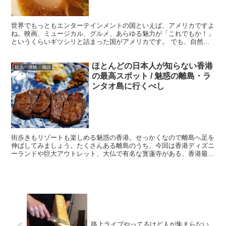
世界でもっともエンターテインメントの国といえば、アメリカですよ
ね。映画、ミュージカル、グルメ、あらゆる魅力が「これでもか！」
というくらいギツシリと詰まった国がアメリカです。 でも、自然が
織り成す素晴らしい大自然と人間の調和から生まれた、幻想...
ほとんどの日本人が知らない香港
観光・体験・施設
の最高スポット / 魅惑の離島・ラ
ンタオ島に行くべし
街歩きもリゾートも楽しめる魅惑の香港。せっかくなので離島へ足を
伸ばしてみましょう。たくさんある離島のうち、今回は香港ディズニ
ーランドや巨大アウトレット、大仏で有名な寳蓮寺がある、香港最大
の島・ランタオ島(大嶼山)へ。 ・フェリー乗り場から船...
路上ライブやってるけど人が集まらない