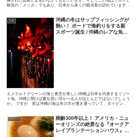
練された技術と文化のなかで営んでいます。そしてこの地はグルメと
観光の「メッカ」でもあり、日本から多くの観光客が訪れています。
文化、グルメ、雰囲気、すべての魅力が香港にあるのです。...
沖縄の冬はサップフィッシングが
日本
熱い！ ボードで海釣りをする新
スポーツ誕生 / 沖縄のレアな魚が
釣れまくり
エメラルドグリーンの海と青空が美しい沖縄は日本を代表するリゾー
ト地。沖縄と聞けば夏を思い浮かべる人がほとんどではないでしょう
か。 ですが、実は沖縄の海は冬の方が透き通っていて、ダイビング
などには最適。観光地も夏ほど混雑していない場所が多く、...
樹齢300年以上！ アメリカ・ニュ
アメリカ
ーオリンズの絶景なる『オークア
レイプランテーションハウス』が
幻想的