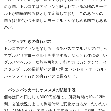
名な国。トルコではアイランと呼ばれている塩味のヨーグ
ルトが国民的飲み物として定着しており、このあたりの
国々は独特かつ美味しいヨーグルトが楽しめる国でもある
のだ。
・ソフィア行きの直行バス
トルコでアイランを楽しみ、深夜バスでブルガリアに行っ
てブルガリアヨーグルトを堪能する。なんとも体に優しい
グルメでヘルシーな旅も可能だ。行き方はカンタンで、イ
スタンブールの長距離バス乗り場(エセンレル・オトガル)
からソフィア行きの直行バスに乗るだけ。
・バックパッカーにオススメの移動手段
価格は日本円にして3000円前後で、所要時間は10～12時
間。交通状況によって到着時間に変化が出るが、だいたい
24～26時あたりに国境で出入国審査となる。早朝5～7時