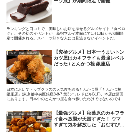
ーツ展』が期間限定で開催
ランキングと口コミで、美味しいお店を探せるグルメサイト『食ベロ
グ』。その初のイベントが、新宿マルイ本館にて1月13日から期間限
定で開催される。スイーツ好きな人には見逃せないイベントだ。
【究極グルメ】日本一うまいトン
テレビ・雑誌・話題の店
カツ屋はカキフライも最強レベル
だった / とんかつ檍 銀座店
日本においてトップクラスの人気度を誇るとんかつ屋「とんかつ檍
銀座店」(東京都中央区銀座8-8-7 第3ソワレドビルB1F)。本店は蒲田
にあります。日本中のとんかつ屋を食べ歩いたわけではないのです
が、この檍のとんかつを越えるとんかつに出会っ...
【最強グルメ】秋葉原のカキフラ
テレビ・雑誌・話題の店
イ食べ放題が天国すぎた！ ウマ
すぎて気を解放した「おむすびの
GABA 秋葉原店」