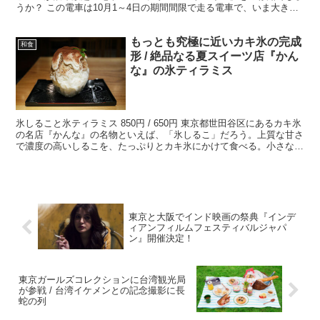
うか？ この電車は10月1～4日の期間間限で走る電車で、いま大きな
注目を集めているのです。 ・電車のなかでビアホール...
もっとも究極に近いカキ氷の完成
和食
形 / 絶品なる夏スイーツ店『かん
な』の氷ティラミス
氷しること氷ティラミス 850円 / 650円 東京都世田谷区にあるカキ氷
の名店『かんな』の名物といえば、「氷しるこ」だろう。上質な甘さ
で濃度の高いしるこを、たっぷりとカキ氷にかけて食べる。小さな器
に入りきらないカキ氷が、まるで綿のようだ。
東京と大阪でインド映画の祭典『インデ
ィアンフィルムフェスティバルジャパ
ン』開催決定！
東京ガールズコレクションに台湾観光局
が参戦 / 台湾イケメンとの記念撮影に長
蛇の列