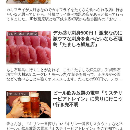
カキフライが大好きなのでカキフライをたくさん食べられる店に行き
たいなと思っていたら、牡蠣フライ食べ放題の店があると知って行っ
てきました。JR秋葉原駅と地下鉄末広町駅から徒歩圏内の「おむす
びのGABA 秋葉原店」(東京都千代田区外神田4-7-...
デカ盛り刺身500円！ 激安なのに
テレビ・雑誌・話題の店
激ウマな刺身を食べたいなら石垣
島「たましろ鮮魚店」
もし石垣島に行くことがあれば、この「たましろ鮮魚店」(沖縄県石
垣市字大川209 ユーグレナモール内)で刺身を買って、ホテルや公園
などで食べることを強くオススメします。たったの500円で、デカ盛
りの刺身を食べることができるのです。 記事の写真...
ビール飲み放題の電車『ミステリ
”食べる”イベント
ービアトレイン』に乗りに行こう
/ 行き先不明
皆さんは、『キリン一番搾り』や『キリン一番搾りスタウト』などの
ビールが飲み放題の電車『ミステリービアトレイン』をご存知でしょ