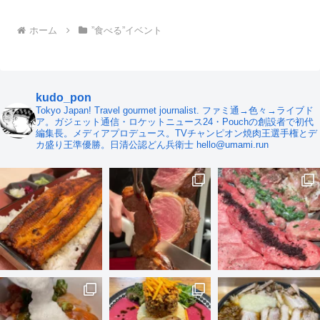
ホーム
”食べる”イベント
kudo_pon
Tokyo Japan! Travel gourmet journalist. ファミ通→色々→ライブド
ア。ガジェット通信・ロケットニュース24・Pouchの創設者で初代
編集長。メディアプロデュース。TVチャンピオン焼肉王選手権とデ
カ盛り王準優勝。日清公認どん兵衛士 hello@umami.run