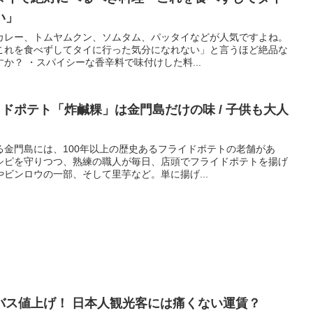
い」
カレー、トムヤムクン、ソムタム、パッタイなどが人気ですよね。
これを食べずしてタイに行った気分になれない」と言うほど絶品な
か？ ・スパイシーな香辛料で味付けした料...
イドポテト「炸鹹粿」は金門島だけの味 / 子供も大人
る金門島には、100年以上の歴史あるフライドポテトの老舗があ
シピを守りつつ、熟練の職人が毎日、店頭でフライドポテトを揚げ
ビンロウの一部、そして里芋など。単に揚げ...
バス値上げ！ 日本人観光客には痛くない運賃？