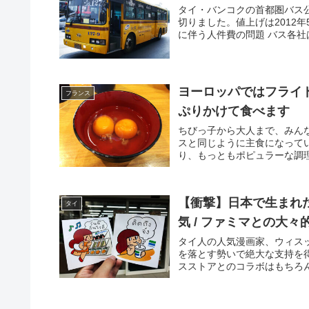
タイ・バンコクの首都圏バス
切りました。値上げは2012
に伴う人件費の問題 バス各社は
ヨーロッパではフライ
フランス
ぷりかけて食べます
ちびっ子から大人まで、みん
スと同じように主食になって
り、もっともポピュラーな調理
【衝撃】日本で生まれ
タイ
気 / ファミマとの大
タイ人の人気漫画家、ウィス
を落とす勢いで絶大な支持を
スストアとのコラボはもちろん