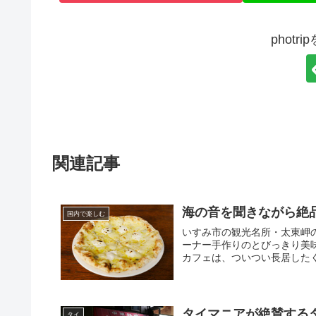
phot
関連記事
海の音を聞きながら絶品
国内で楽しむ
いすみ市の観光名所・太東岬の
ーナー手作りのとびっきり美
カフェは、ついつい長居したく
タイマニアが絶賛する
タイ