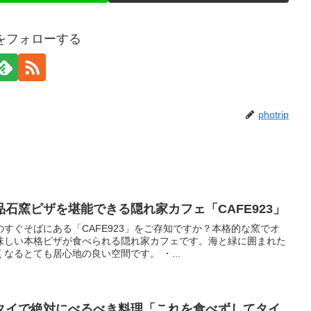
ripをフォローする
photrip
石窯ピザを堪能できる隠れ家カフェ「CAFE923」
すぐそばにある「CAFE923」をご存知ですか？本格的な窯でオ
味しい本格ピザが食べられる隠れ家カフェです。海と緑に囲まれた
なるとても居心地の良い空間です。 ・...
タイで絶対にべるべき料理「これを食べずしてタイ