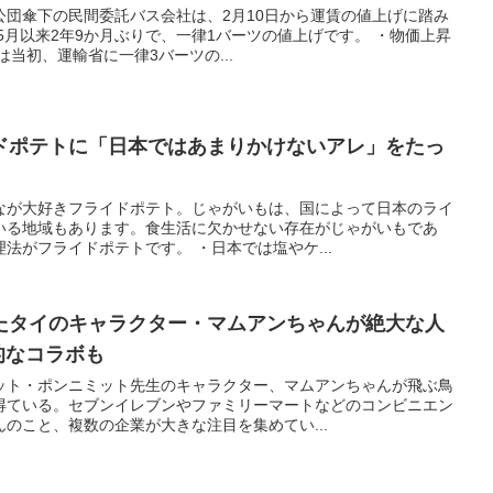
公団傘下の民間委託バス会社は、2月10日から運賃の値上げに踏み
年5月以来2年9か月ぶりで、一律1バーツの値上げです。 ・物価上昇
当初、運輸省に一律3バーツの...
ドポテトに「日本ではあまりかけないアレ」をたっ
なが大好きフライドポテト。じゃがいもは、国によって日本のライ
いる地域もあります。食生活に欠かせない存在がじゃがいもであ
法がフライドポテトです。 ・日本では塩やケ...
たタイのキャラクター・マムアンちゃんが絶大な人
々的なコラボも
ット・ポンニミット先生のキャラクター、マムアンちゃんが飛ぶ鳥
得ている。セブンイレブンやファミリーマートなどのコンビニエン
のこと、複数の企業が大きな注目を集めてい...