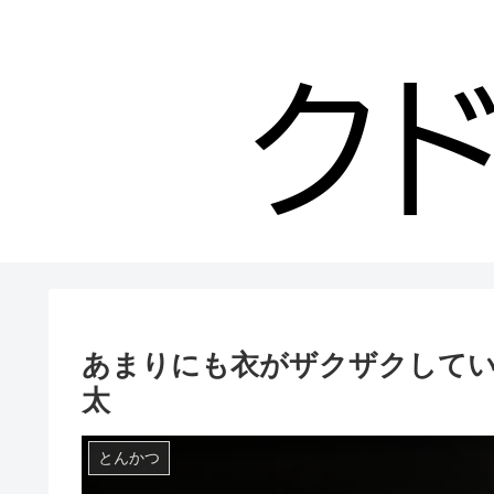
あまりにも衣がザクザクしてい
太
とんかつ