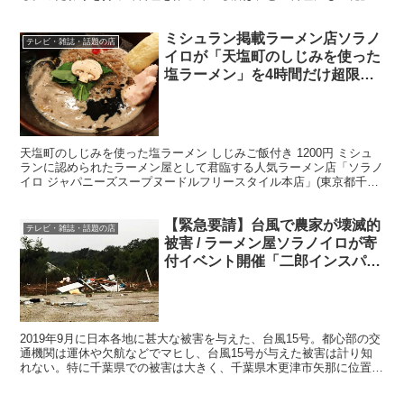
込めて作っているものだ。 特に新宿中村屋グループの...
ミシュラン掲載ラーメン店ソラノ
テレビ・雑誌・話題の店
イロが「天塩町のしじみを使った
塩ラーメン」を4時間だけ超限定
販売 / 全80食で終了予定
天塩町のしじみを使った塩ラーメン しじみご飯付き 1200円 ミシュ
ランに認められたラーメン屋として君臨する人気ラーメン店「ソラノ
イロ ジャパニーズスープヌードルフリースタイル本店」(東京都千代
田区平河町1-3-10)が、2017年4月22...
【緊急要請】台風で農家が壊滅的
テレビ・雑誌・話題の店
被害 / ラーメン屋ソラノイロが寄
付イベント開催「二郎インスパイ
ア夢を語れコラボ」
2019年9月に日本各地に甚大な被害を与えた、台風15号。都心部の交
通機関は運休や欠航などでマヒし、台風15号が与えた被害は計り知
れない。特に千葉県での被害は大きく、千葉県木更津市矢那に位置す
る「耕す木更津農場」では、悲惨な状況となっている...