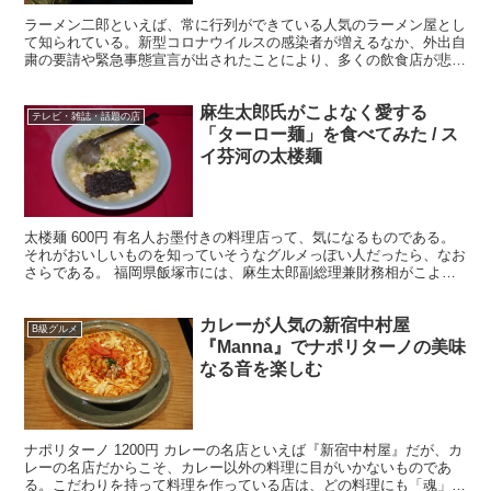
ラーメン二郎といえば、常に行列ができている人気のラーメン屋とし
て知られている。新型コロナウイルスの感染者が増えるなか、外出自
粛の要請や緊急事態宣言が出されたことにより、多くの飲食店が悲鳴
をあげているが、ラーメン二郎だけは繁盛が続いている。 ...
麻生太郎氏がこよなく愛する
テレビ・雑誌・話題の店
「ターロー麺」を食べてみた / ス
イ芬河の太楼麺
太楼麺 600円 有名人お墨付きの料理店って、気になるものである。
それがおいしいものを知っていそうなグルメっぽい人だったら、なお
さらである。 福岡県飯塚市には、麻生太郎副総理兼財務相がこよな
く愛しているとウワサのラーメンが存在するらしい。あ...
カレーが人気の新宿中村屋
B級グルメ
『Manna』でナポリターノの美味
なる音を楽しむ
ナポリターノ 1200円 カレーの名店といえば『新宿中村屋』だが、カ
レーの名店だからこそ、カレー以外の料理に目がいかないものであ
る。こだわりを持って料理を作っている店は、どの料理にも「魂」を