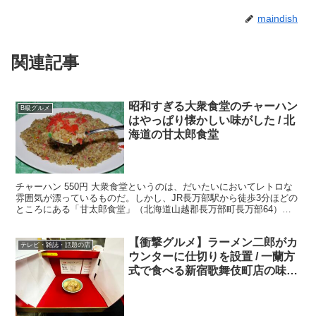
maindish
関連記事
昭和すぎる大衆食堂のチャーハン
B級グルメ
はやっぱり懐かしい味がした / 北
海道の甘太郎食堂
チャーハン 550円 大衆食堂というのは、だいたいにおいてレトロな
雰囲気が漂っているものだ。しかし、JR長万部駅から徒歩3分ほどの
ところにある「甘太郎食堂」（北海道山越郡長万部町長万部64）
は、レトロというよりもザ・昭和。そこだけ、時が止ま...
【衝撃グルメ】ラーメン二郎がカ
テレビ・雑誌・話題の店
ウンターに仕切りを設置 / 一蘭方
式で食べる新宿歌舞伎町店の味
「新型コロナウイルスの影響」