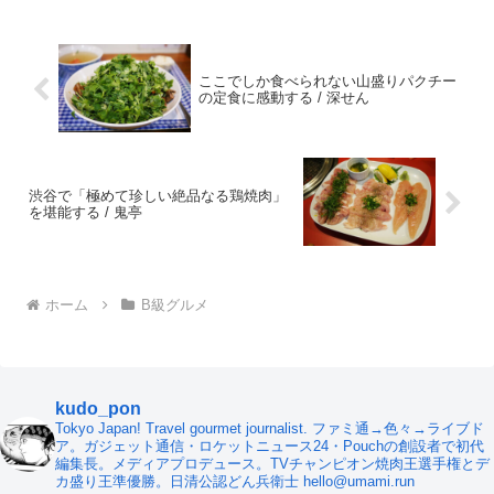
ここでしか食べられない山盛りパクチー
の定食に感動する / 深せん
渋谷で「極めて珍しい絶品なる鶏焼肉」
を堪能する / 鬼亭
ホーム
B級グルメ
kudo_pon
Tokyo Japan! Travel gourmet journalist. ファミ通→色々→ライブド
ア。ガジェット通信・ロケットニュース24・Pouchの創設者で初代
編集長。メディアプロデュース。TVチャンピオン焼肉王選手権とデ
カ盛り王準優勝。日清公認どん兵衛士 hello@umami.run