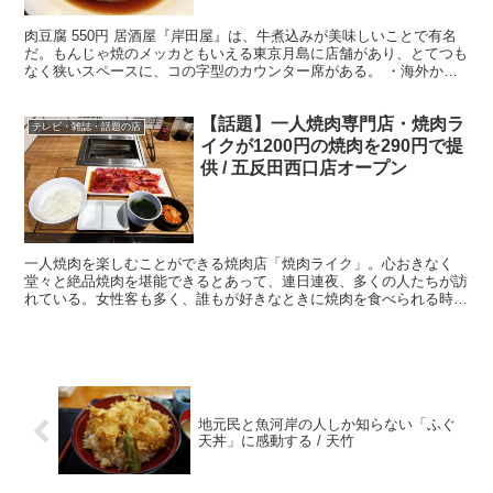
肉豆腐 550円 居酒屋『岸田屋』は、牛煮込みが美味しいことで有名
だ。もんじゃ焼のメッカともいえる東京月島に店舗があり、とてつも
なく狭いスペースに、コの字型のカウンター席がある。 ・海外から
も客が訪れるほど人気 ここは、常連にも一見さんにも...
【話題】一人焼肉専門店・焼肉ラ
テレビ・雑誌・話題の店
イクが1200円の焼肉を290円で提
供 / 五反田西口店オープン
一人焼肉を楽しむことができる焼肉店「焼肉ライク」。心おきなく
堂々と絶品焼肉を堪能できるとあって、連日連夜、多くの人たちが訪
れている。女性客も多く、誰もが好きなときに焼肉を食べられる時代
が到来したといえる。 ・1200円のカルビ＆ハラミ定食が...
地元民と魚河岸の人しか知らない「ふぐ
天丼」に感動する / 天竹