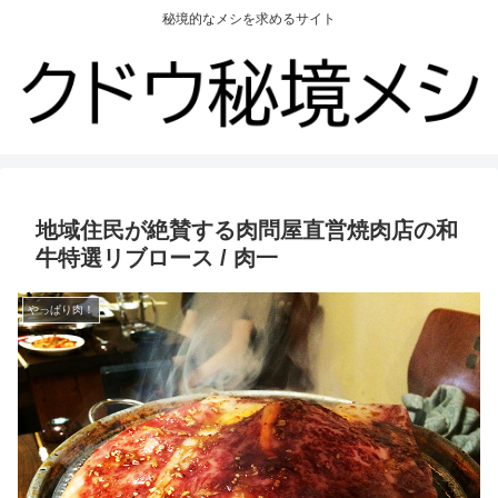
秘境的なメシを求めるサイト
地域住民が絶賛する肉問屋直営焼肉店の和
牛特選リブロース / 肉一
やっぱり肉！