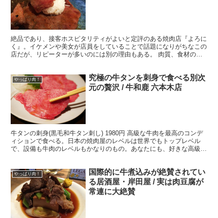
絶品であり、接客ホスピタリティがよいと定評のある焼肉店『よろに
く』。イケメンや美女が店員をしていることで話題になりがちなこの
店だが、リピーターが多いのには別の理由もある。 肉質、食材の仕
込み、焼き方（焼いてくれる）、タレ、スイーツ、すべての...
究極の牛タンを刺身で食べる別次
やっぱり肉！
元の贅沢 / 牛和鹿 六本木店
牛タンの刺身(黒毛和牛タン刺し) 1980円 高級な牛肉を最高のコンデ
ィションで食べる。日本の焼肉屋のレベルは世界でもトップレベル
で、設備も牛肉のレベルもかなりのもの。あなたにも、好きな高級焼
肉店があるのではないだろうか？ ・トリプルランク...
国際的に牛煮込みが絶賛されてい
やっぱり肉！
る居酒屋・岸田屋 / 実は肉豆腐が
常連に大絶賛