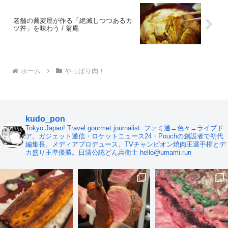
老舗の蕎麦屋が作る「絶滅しつつあるカ
ツ丼」を味わう / 翁庵
ホーム
やっぱり肉！
kudo_pon
Tokyo Japan! Travel gourmet journalist. ファミ通→色々→ライブド
ア。ガジェット通信・ロケットニュース24・Pouchの創設者で初代
編集長。メディアプロデュース。TVチャンピオン焼肉王選手権とデ
カ盛り王準優勝。日清公認どん兵衛士 hello@umami.run