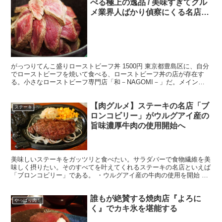
べる極上の逸品 / 美味すぎてグル
メ業界人ばかり偵察にくる名店
「和－NAGOMI－」
がっつりてんこ盛りローストビーフ丼 1500円 東京都豊島区に、自分
でローストビーフを焼いて食べる、ローストビーフ丼の店が存在す
る。小さなローストビーフ専門店「和－NAGOMI－」だ。メイン料
理はローストビーフ丼で、まさにローストビーフだけ...
【肉グルメ】ステーキの名店「ブ
ステーキ
ロンコビリー」がウルグアイ産の
旨味濃厚牛肉の使用開始へ
美味しいステーキをガッツリと食べたい。サラダバーで食物繊維を美
味しく摂りたい。そのすべてを叶えてくれるステーキの名店といえば
「ブロンコビリー」である。 ・ウルグアイ産の牛肉の使用を開始 豪
快に美味しいステーキやハンバーグを食べられる店として...
誰もが絶賛する焼肉店『よろに
やっぱり肉！
く』でカキ氷を堪能する