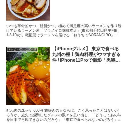
度は尋常ではない
いつも革命的かつ、斬新かつ、極めて満足度の高いラーメンを作り続
けているラーメン屋「ソラノイロ麹町本店」(東京都千代田区平河町
1-3-10)が、宅配便でラーメンを届ける「おうちでSORANOIRO」を
開始。新型コロナウイルスの影響により外出自...
【iPhoneグルメ】 東京で食べる
テレビ・雑誌・話題の店
九州の極上鶏肉料理がウマすぎる
件 / iPhone11Proで撮影「黒鶏フ
ァニー」
むね肉のユッケ 680円 旅好きの人ならば、こう思ったことはないだ
ろうか。旅先で感動したグルメの数々を思い出し、「どうしてあの味
を日本で再現できないのだろう」「東京で食べられないのだろう」
と。九州地方の鶏肉料理は涙が出るほど美味しいが、それ...