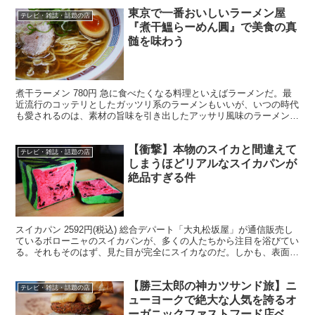
東京で一番おいしいラーメン屋
テレビ・雑誌・話題の店
『煮干鰮らーめん圓』で美食の真
髄を味わう
煮干ラーメン 780円 急に食べたくなる料理といえばラーメンだ。最
近流行のコッテリとしたガッツリ系のラーメンもいいが、いつの時代
も愛されるのは、素材の旨味を引き出したアッサリ風味のラーメンで
ある。 ・美味しいラーメン屋1位 アッサリ系で定評...
【衝撃】本物のスイカと間違えて
テレビ・雑誌・話題の店
しまうほどリアルなスイカパンが
絶品すぎる件
スイカパン 2592円(税込) 総合デパート「大丸松坂屋」が通信販売し
ているボローニャのスイカパンが、多くの人たちから注目を浴びてい
る。それもそのはず、見た目が完全にスイカなのだ。しかも、表面が
スイカ柄というだけではない。中身もしっかりとス...
【勝三太郎の神カツサンド旅】ニ
テレビ・雑誌・話題の店
ューヨークで絶大な人気を誇るオ
ーガニックファストフード店ベア