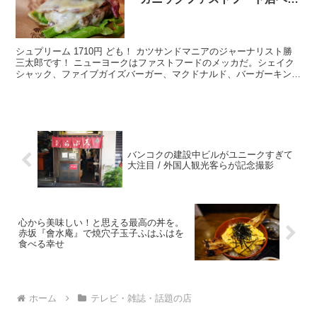
バーガーが銀座に / シュプリーム
が美味
シュプリーム 1710円 ども！ カツサンドマニアのジャーナリスト勝
三太郎です！ ニューヨークはファストフードのメッカだ。シェイク
シャック、ファイブガイズバーガー、マクドナルド、バーガーキン
グ、ジョニーロケッツ、さまざまなハンバーガー系のフ...
バンコクの建設中ビルがユニークすぎて
大注目 / 外国人観光客らが記念撮影
心から美味しい！と思える最高の丼を。
赤坂『會水庵』で焼穴子玉子ふはふはを
食べる幸せ
ホーム
テレビ・雑誌・話題の店