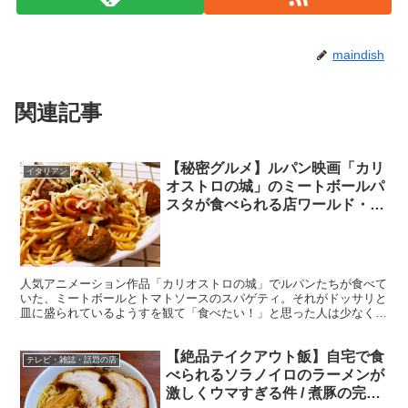
maindish
関連記事
【秘密グルメ】ルパン映画「カリ
イタリアン
オストロの城」のミートボールパ
スタが食べられる店ワールド・ミ
ートボール・クラシック
人気アニメーション作品「カリオストロの城」でルパンたちが食べて
いた、ミートボールとトマトソースのスパゲティ。それがドッサリと
皿に盛られているようすを観て「食べたい！」と思った人は少なくな
いはず。 宮崎駿監督は料理を美味しく描写する天才と言わ...
【絶品テイクアウト飯】自宅で食
テレビ・雑誌・話題の店
べられるソラノイロのラーメンが
激しくウマすぎる件 / 煮豚の完成