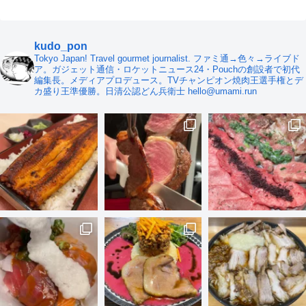
kudo_pon
Tokyo Japan! Travel gourmet journalist. ファミ通→色々→ライブド
ア。ガジェット通信・ロケットニュース24・Pouchの創設者で初代
編集長。メディアプロデュース。TVチャンピオン焼肉王選手権とデ
カ盛り王準優勝。日清公認どん兵衛士 hello@umami.run