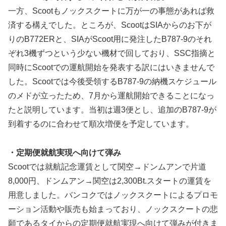
一方、Scootもノックスクートに万が一の事態があれば救
済する構えでした。ところが、ScootはSIAからのお下が
りのB772ERと、SIAがScoot用に発注したB787-9のそれ
ぞれ3機ずつという少ない機材で回しており、SSC指摘と
同時にScootでの運航開始を発表する訳にはいきませんで
した。Scootでは今後受領するB787-9の納機スケジュール
のメドが立ったため、7月から運航開始できることになっ
たと説明しています。当初は週3便とし、追加のB787-9が
到着するのに合わせて順次増便を予定しています。
・定期便就航実現へ向けて弾み
Scootでは就航記念運賃として関空→ドンムアンで片道
8,000円、ドンムアン→関空は2,300Bt.スタートの運賃を
用意しました。バンコクではノックスクートによるプロモ
ーション活動や販売も始まっており、ノックスクートの悲
願であるタイからの定期便就航実現へ向けて弾みが付きま