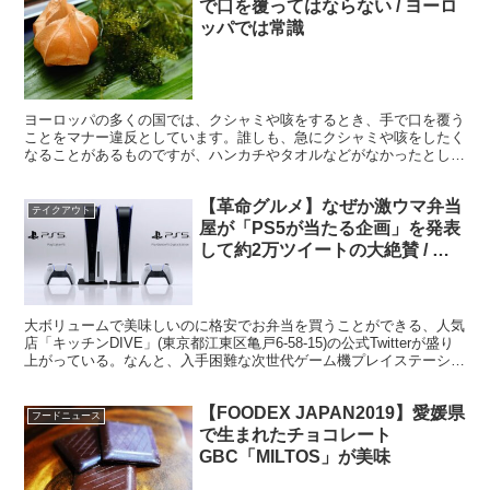
で口を覆ってはならない / ヨーロ
ッパでは常識
ヨーロッパの多くの国では、クシャミや咳をするとき、手で口を覆う
ことをマナー違反としています。誰しも、急にクシャミや咳をしたく
なることがあるものですが、ハンカチやタオルなどがなかったとして
も、手で口を覆ってはなりません。 ・手が汚れる行為にな...
【革命グルメ】なぜか激ウマ弁当
テイクアウト
屋が「PS5が当たる企画」を発表
して約2万ツイートの大絶賛 / キ
ッチンDIVE
大ボリュームで美味しいのに格安でお弁当を買うことができる、人気
店「キッチンDIVE」(東京都江東区亀戸6-58-15)の公式Twitterが盛り
上がっている。なんと、入手困難な次世代ゲーム機プレイステーショ
ン5がもらえる企画をTwitter...
【FOODEX JAPAN2019】愛媛県
フードニュース
で生まれたチョコレート
GBC「MILTOS」が美味