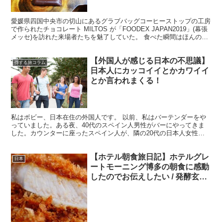
愛媛県四国中央市の切山にあるグラブバッグコーヒーストップの工房
で作られたチョコレート MILTOS が「FOODEX JAPAN2019」(幕張
メッセ)を訪れた来場者たちを魅了していた。 食べた瞬間はほんのり
とした心地よい苦味を感じさせ、そ...
【外国人が感じる日本の不思議】
得する旅コラム
日本人にカッコイイとかカワイイ
とか言われまくる！
私はボビー、日本在住の外国人です。 以前、私はバーテンダーをや
っていました。ある夜、40代のスペイン人男性がバーにやってきま
した。カウンターに座ったスペイン人が、隣の20代の日本人女性に
「かっこいい！」と褒められていました。 外国人に憧れが...
【ホテル朝食旅日記】ホテルグレ
日本
ートモーニング博多の朝食に感動
したのでお伝えしたい / 発酵玄米
おにぎりに感動した件