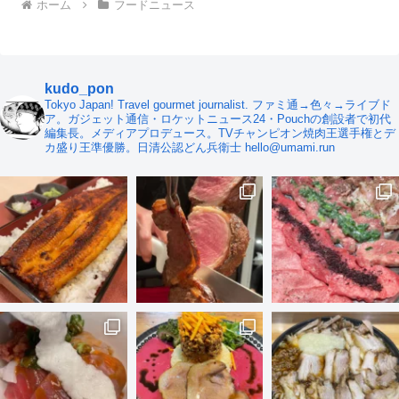
ホーム
フードニュース
kudo_pon
Tokyo Japan! Travel gourmet journalist. ファミ通→色々→ライブド
ア。ガジェット通信・ロケットニュース24・Pouchの創設者で初代
編集長。メディアプロデュース。TVチャンピオン焼肉王選手権とデ
カ盛り王準優勝。日清公認どん兵衛士 hello@umami.run