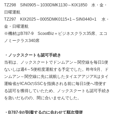
TZ298 SIN0905～1030DMK1130～KIX1850 水・金・
日曜運航
TZ297 KIX2025～0005DMK0115+1～SIN0440+1 水・
金・日曜運航
※機材はB787-9 ScootBiz＝ビジネスクラス35席、エコ
ノミークラス340席
・ノックスクートも認可手続き
当初は、ノックスクートでドンムアン～関空線を毎日1便
ないしは週4～5便程度運航する予定でした。昨年9月、ド
ンムアン～関空線に先に就航したタイエアアジアXはタイ
運輸省がICAOのSSCを指摘される前に毎日1便へ増便す
る認可を獲得していたため、ノックスクートも認可手続き
を急いだものの、間に合いませんでした。
・B787-9が到着するのに合わせて順次増便