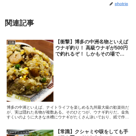
photrip
関連記事
【衝撃】博多の中洲名物といえば
日本
ウナギ釣り！ 高級ウナギが500円
で釣れるぞ！ しかもその場で食
べられる
博多の中洲といえば、ナイトライフを楽しめる九州最大級の歓楽街だ
が、実は隠れた名物が複数ある。そのひとつが、ウナギ釣りだ。金魚
すくいのように大きな水槽にウナギがたくさん泳いでおり、紙で作ら
れた釣り糸でウナギをひっかけて釣るのだ。 ・その場で焼...
【常識】クシャミや咳をしても手
フードニュース