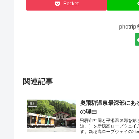
Pocket
phot
関連記事
奥飛騨温泉最深部にあ
日本
の理由
飛騨市神岡と平湯温泉郷を結ぶ
道」）を新穂高ロープウェイ
す。新穂高ロープウェイの2k