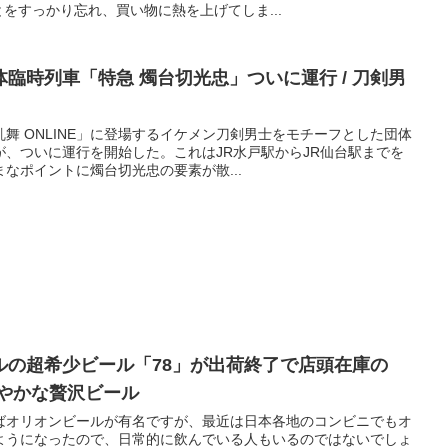
をすっかり忘れ、買い物に熱を上げてしま...
臨時列車「特急 燭台切光忠」ついに運行 / 刀剣男
舞 ONLINE」に登場するイケメン刀剣男士をモチーフとした団体
、ついに運行を開始した。これはJR水戸駅からJR仙台駅までを
なポイントに燭台切光忠の要素が散...
ルの超希少ビール「78」が出荷終了で店頭在庫の
爽やかな贅沢ビール
ばオリオンビールが有名ですが、最近は日本各地のコンビニでもオ
ようになったので、日常的に飲んでいる人もいるのではないでしょ