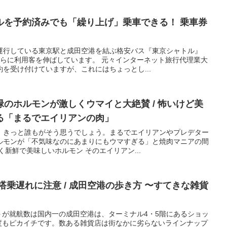
ルを予約済みでも「繰り上げ」乗車できる！ 乗車券
運行している東京駅と成田空港を結ぶ格安バス『東京シャトル』
さらに利用客を伸ばしています。 元々インターネット旅行代理業大
を受け付けていますが、これにはちょっとし...
のホルモンが激しくウマイと大絶賛 / 怖いけど美
る「まるでエイリアンの肉」
。きっと誰もがそう思うでしょう。まるでエイリアンやプレデター
ルモンが「不気味なのにあまりにもウマすぎる」と焼肉マニアの間
く新鮮で美味しいホルモン そのエイリアン...
搭乗遅れに注意 / 成田空港の歩き方 〜すてきな雑貨
トが就航数は国内一の成田空港は、ターミナル4・5階にあるショッ
度もピカイチです。数ある雑貨店は街なかに劣らないラインナップ