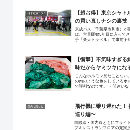
【超お得】東京シャト
得する旅コラム
の買い直しナシの裏技
京成バス（千葉県市川市）が
は、営業開始5年目に入って
手『楽天トラベル』で事前予約
【衝撃】不気味すぎる緑
日本
味だからヤミツキにな
こんなホルモン見たことない
の肉のような色をしているホ
で評判なのです。 ・間違いな
飛行機に乗り遅れた！ 
国内で楽しむ
巡り編〜
国際線・国内線ともにフライ
プ＆レストランフロアの充実