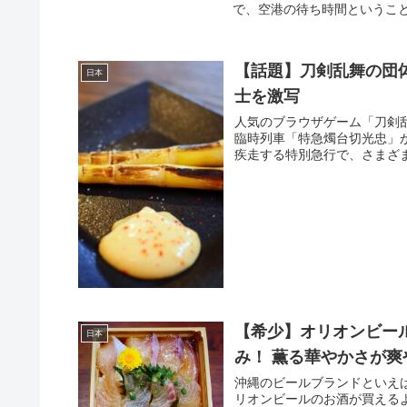
で、空港の待ち時間ということ
【話題】刀剣乱舞の団体
日本
士を激写
人気のブラウザゲーム「刀剣乱
臨時列車「特急燭台切光忠」が
疾走する特別急行で、さまざま
【希少】オリオンビー
日本
み！ 薫る華やかさが
沖縄のビールブランドといえ
リオンビールのお酒が買える