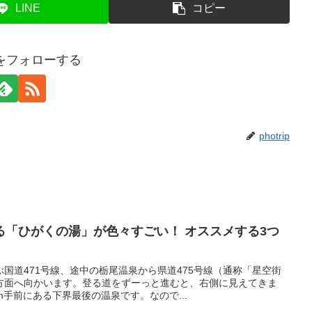
LINE
コピー
ripをフォローする
photrip
る「ひがくの湯」が色々すごい！ オススメする3つ
国道471号線、途中の栃尾温泉から県道475号線（通称「星空街
方面へ向かいます。登る道をずーっと進むと、右側に見えてきま
m手前にある下界最後の温泉です。なので...