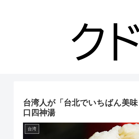
台湾人が「台北でいちばん美味し
口四神湯
台湾