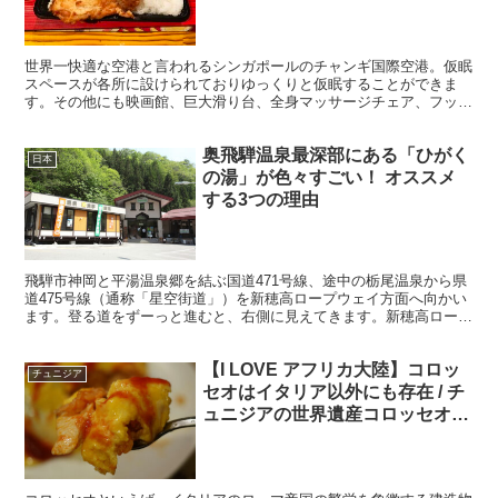
世界一快適な空港と言われるシンガポールのチャンギ国際空港。仮眠
スペースが各所に設けられておりゆっくりと仮眠することができま
す。その他にも映画館、巨大滑り台、全身マッサージチェア、フット
マッサージマシンまであり全て無料！免税店などのショップも...
奥飛騨温泉最深部にある「ひがく
日本
の湯」が色々すごい！ オススメ
する3つの理由
飛騨市神岡と平湯温泉郷を結ぶ国道471号線、途中の栃尾温泉から県
道475号線（通称「星空街道」）を新穂高ロープウェイ方面へ向かい
ます。登る道をずーっと進むと、右側に見えてきます。新穂高ロープ
ウェイの2km手前にある下界最後の温泉です。なので...
【I LOVE アフリカ大陸】コロッ
チュニジア
セオはイタリア以外にも存在 / チ
ュニジアの世界遺産コロッセオに
行ってみた