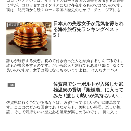
コロッセオといえば、イタリアのローマ帝国の繁栄を象徴する建造物
ですが、コロッセオはイタリアにだけ存在するものではないのです。
実は、紀元前から続くローマ帝国の歴史のなかで、チュニジアにもコ
ロッセオを築いていたのです。 ・アフリカ大陸にコロッセ...
日本人の失恋女子が元気を得られ
最新記事
る海外旅行先ランキングベスト
5！
誰もが経験する失恋。初めて付き合った人と結婚するなんて稀です。
誰もが失恋をするのです。だから恋人と別れてもあまり気にしなくて
良いのですが、女子は気になっちゃいますよね。 そんなナーバスで
悲しい心を癒やす旅、してみませんか？日本人の失恋女子が...
佐賀県でシーボルトが入浴した武
日本
雄温泉の貸切「殿様湯」に入って
みた / 激しく熱いが気持ちいい温
泉
佐賀県に行く予定があるならば、必ず行ってほしいのが武雄温泉で
す。ここはのどかな田舎でありながらも、美味しい料理、楽しい施
設、そして気持ちいい歴史ある温泉が楽しめるのです。 特に入って
ほしい温泉が、かつて1820年代にドイツから訪れた博物学者...