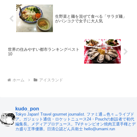
生野菜と麺を混ぜて食べる「サラダ麺」
がバンコクで女子に大人気
世界の住みやすい都市ランキングベスト
10
ホーム
アイスランド
kudo_pon
Tokyo Japan! Travel gourmet journalist. ファミ通→色々→ライブド
ア。ガジェット通信・ロケットニュース24・Pouchの創設者で初代
編集長。メディアプロデュース。TVチャンピオン焼肉王選手権とデ
カ盛り王準優勝。日清公認どん兵衛士 hello@umami.run