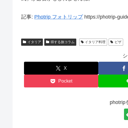
記事:
Photrip フォトリップ
https://photrip-gui
イタリア
得する旅コラム
イタリア料理
ピザ
シ
X
Pocket
phot