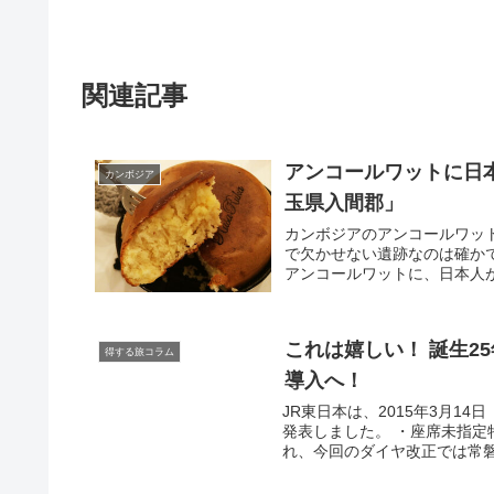
関連記事
アンコールワットに日
カンボジア
玉県入間郡」
カンボジアのアンコールワッ
で欠かせない遺跡なのは確か
アンコールワットに、日本人が
これは嬉しい！ 誕生2
得する旅コラム
導入へ！
JR東日本は、2015年3月
発表しました。 ・座席未指定
れ、今回のダイヤ改正では常磐