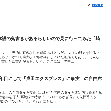
photrip
本語の落書きがあるらしいので見に行ってみた「埼
トは、世界的に有名な世界遺産のひとつだ。 人間の歴史を語る上
であり、かつて強大な王都が存在していた証拠でもある。 そんな
書いた落書きがあるという。ここには世界中...
5年目にして『成田エクスプレス』に事実上の自由席
14日（土）の全国ダイヤ改正に合わせた管内のダイヤ改定内容をまとめ
特急券を導入 高崎線の特急『スワローあかぎ号』で先行導入さ
線の『ひたち』『ときわ』にも拡大...